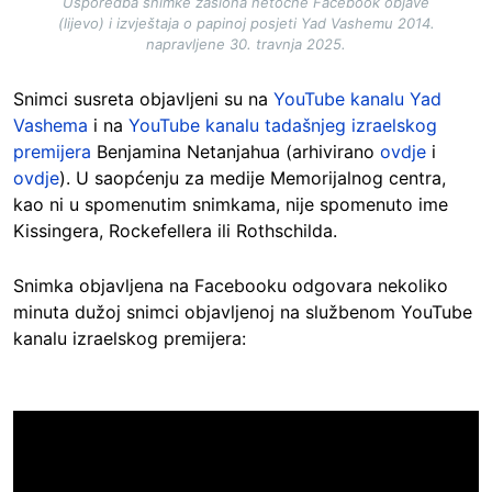
Usporedba snimke zaslona netočne Facebook objave
(lijevo) i izvještaja o papinoj posjeti Yad Vashemu 2014.
napravljene 30. travnja 2025.
Snimci susreta objavljeni su na
YouTube kanalu Yad
Vashema
i na
YouTube kanalu tadašnjeg izraelskog
premijera
Benjamina Netanjahua (arhivirano
ovdje
i
ovdje
). U saopćenju za medije Memorijalnog centra,
kao ni u spomenutim snimkama, nije spomenuto ime
Kissingera, Rockefellera ili Rothschilda.
Snimka objavljena na Facebooku odgovara nekoliko
minuta dužoj snimci objavljenoj na službenom YouTube
kanalu izraelskog premijera: