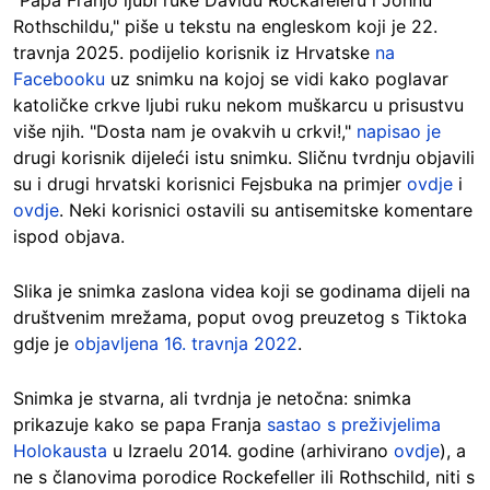
"Papa Franjo ljubi ruke Davidu Rockafeleru i Johnu
Rothschildu," piše u tekstu na engleskom koji je 22.
travnja 2025. podijelio korisnik iz Hrvatske
na
Facebooku
uz snimku na kojoj se vidi kako poglavar
katoličke crkve ljubi ruku nekom muškarcu u prisustvu
više njih. "Dosta nam je ovakvih u crkvi!,"
napisao je
drugi korisnik dijeleći istu snimku. Sličnu tvrdnju objavili
su i drugi hrvatski korisnici Fejsbuka na primjer
ovdje
i
ovdje
. Neki korisnici ostavili su antisemitske komentare
ispod objava.
Slika je snimka zaslona videa koji se godinama dijeli na
društvenim mrežama, poput ovog preuzetog s Tiktoka
gdje je
objavljena 16. travnja 2022
.
Snimka je stvarna, ali tvrdnja je netočna: snimka
prikazuje kako se papa Franja
sastao s preživjelima
Holokausta
u Izraelu 2014. godine (arhivirano
ovdje
), a
ne s članovima porodice Rockefeller ili Rothschild, niti s