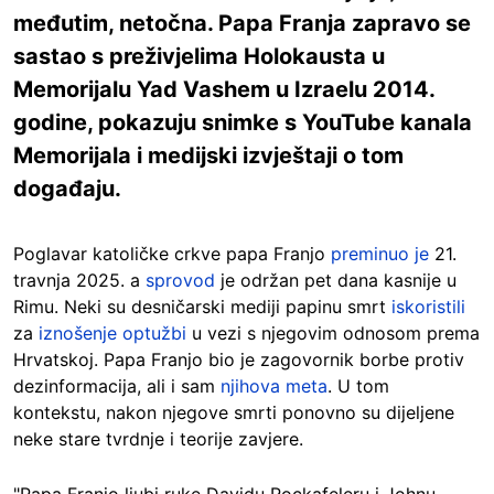
međutim, netočna. Papa Franja zapravo se
sastao s preživjelima Holokausta u
Memorijalu Yad Vashem u Izraelu 2014.
godine, pokazuju snimke s YouTube kanala
Memorijala i medijski izvještaji o tom
događaju.
Poglavar katoličke crkve papa Franjo
preminuo je
21.
travnja 2025. a
sprovod
je održan pet dana kasnije u
Rimu. Neki su desničarski mediji papinu smrt
iskoristili
za
iznošenje optužbi
u vezi s njegovim odnosom prema
Hrvatskoj. Papa Franjo bio je zagovornik borbe protiv
dezinformacija, ali i sam
njihova meta
. U tom
kontekstu, nakon njegove smrti ponovno su dijeljene
neke stare tvrdnje i teorije zavjere.