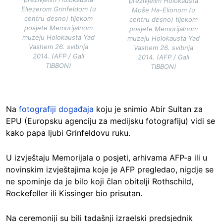
preživjelim Holokausta
Eliezerom Grinfeldom (u
Moše Ha-Elionom (u
centru desno) tijekom
centru desno) tijekom
posjete Memorijalnom
posjete Memorijalnom
muzeju Holokausta Yad
muzeju Holokausta Yad
Vashem 26. svibnja
Vashem 26. svibnja
2014. (AFP / Gali
2014. (AFP / Gali
TIBBON)
TIBBON)
Na
fotografiji događaja
koju je snimio Abir Sultan za
EPU (Europsku agenciju za medijsku fotografiju) vidi se
kako papa ljubi Grinfeldovu ruku.
U izvještaju Memorijala o posjeti, arhivama AFP-a ili u
novinskim izvještajima koje je AFP pregledao, nigdje se
ne spominje da je bilo koji član obitelji Rothschild,
Rockefeller ili Kissinger bio prisutan.
Na ceremoniji su bili tadašnji izraelski predsjednik