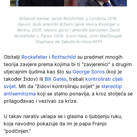
Britanski bankar Jacob Rotshchild, u Londonu 2016.
(lijevo); bivši američki državni tajnik Henry Kissinger u
Berlinu 2020. (desno gore) i američki biznismen David
Rockefeller u Parizu 2006. (Leon Neal, John MacDougall,
Stephane de Sakutin/Archive/AFP)
Obitelji
Rockefeller
i
Rothschild
su predmet mnogih
teorija zavjere prema kojima bi ti "zavjerenici" s drugim
utjecajnim ljudima kao što su
George Soros
(koji je
također židov) ili
Bill Gates
, trebali
kontrolirati cijeli
svijet
. Mit da "židovi kontroliraju svijet" je
stereotip
antisemitizma
koji se stalno ponavlja, a kroz stoljeća se
prilagođavao i vezivao za krize.
U takav narativ uklapa se i glasina o ljubljenju ruku,
koja navodno pokazuje da im je papa Franjo
"podčinjen."