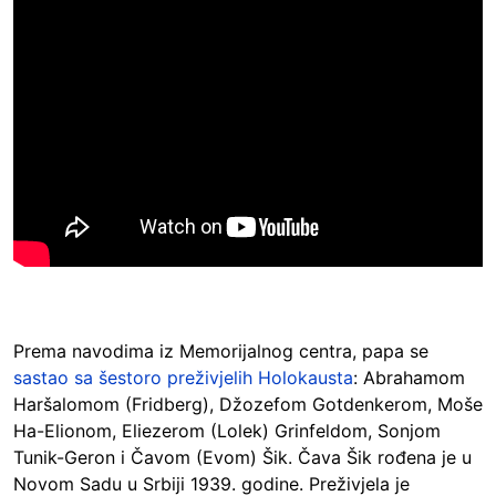
Prema navodima iz Memorijalnog centra, papa se
sastao sa šestoro preživjelih Holokausta
: Abrahamom
Haršalomom (Fridberg), Džozefom Gotdenkerom, Moše
Ha-Elionom, Eliezerom (Lolek) Grinfeldom, Sonjom
Tunik-Geron i Čavom (Evom) Šik. Čava Šik rođena je u
Novom Sadu u Srbiji 1939. godine. Preživjela je