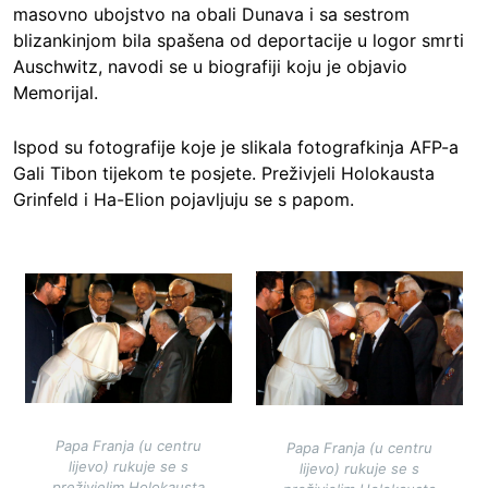
masovno ubojstvo na obali Dunava i sa sestrom
blizankinjom bila spašena od deportacije u logor smrti
Auschwitz, navodi se u biografiji koju je objavio
Memorijal.
Ispod su fotografije koje je slikala fotografkinja AFP-a
Gali Tibon tijekom te posjete. Preživjeli Holokausta
Grinfeld i Ha-Elion pojavljuju se s papom.
Image
Image
Papa Franja (u centru
Papa Franja (u centru
lijevo) rukuje se s
lijevo) rukuje se s
preživjelim Holokausta