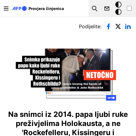
Skoči na glavni sadržaj
Tamna
Provjera činjenica
Search
pozadina
Primarne oznake
Podijelite:
Na snimci iz 2014. papa ljubi ruke
preživjelima Holokausta, a ne
'Rockefelleru, Kissingeru i