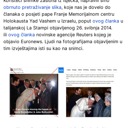
Koristeći snimke zaslona iz isječka, napravili smo
obrnuto pretraživanje slika
, koje nas je dovelo do
članaka o posjeti pape Franje Memorijalnom centru
Holokausta Yad Vashem u Izraelu, poput
ovog članka
u
talijanskoj La Stampi objavljenog 26. svibnja 2014.
ili
ovog članka
novinske agencije Reuters kojeg je
objavio Euronews. Ljudi na fotografijama objavljenim u
tim izvještajima isti su kao na snimci.
Image