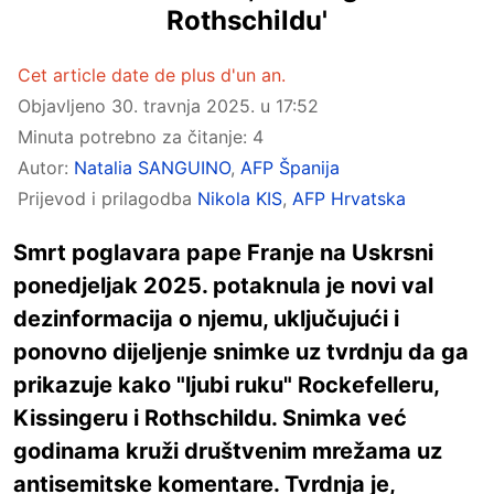
Rothschildu'
Cet article date de plus d'un an.
Objavljeno
30. travnja 2025. u 17:52
Minuta potrebno za čitanje: 4
Autor:
Natalia SANGUINO
,
AFP Španija
Prijevod i prilagodba
Nikola KIS
,
AFP Hrvatska
Smrt poglavara pape Franje na Uskrsni
ponedjeljak 2025. potaknula je novi val
dezinformacija o njemu, uključujući i
ponovno dijeljenje snimke uz tvrdnju da ga
prikazuje kako "ljubi ruku" Rockefelleru,
Kissingeru i Rothschildu. Snimka već
godinama kruži društvenim mrežama uz
antisemitske komentare. Tvrdnja je,