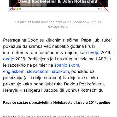
Snimka zaslona netočne objave na Facebooku od 30.
travnja 2025.
Pretraga na Googleu ključnim riječima "Papa ljubi ruke"
pokazuje da snimka već nekoliko godina kruži
internetom s tom netočnom tvrdnjom, kao
ovdje
2019. i
ovdje
2018. Podijeljena je i na drugim jezicima i AFP ju
je razotkrio na primjer na
španjolskom
,
engleskom
,
slovačkom
i
srpskom
, ponekad uz
precizniju (ali i dalje netočnu) tvrdnju da snimka
prikazuje kako papa ljubi ruke Davidu Rockefelleru,
Henryju Kissingeru i Jacobu (ili Johnu) Rothschildu.
Papa se sastao s preživjelima Holokausta u Izraelu 2014. godine