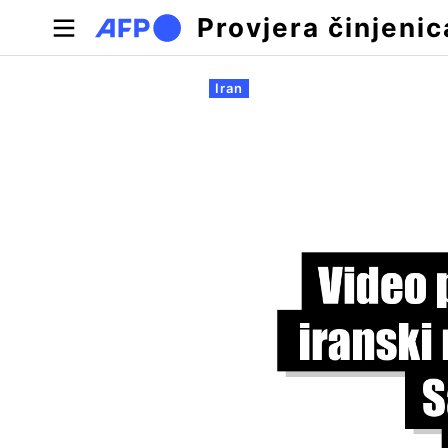
Skoči na glavni sadržaj
Provjera činjenic
Primarne oznake
Iran