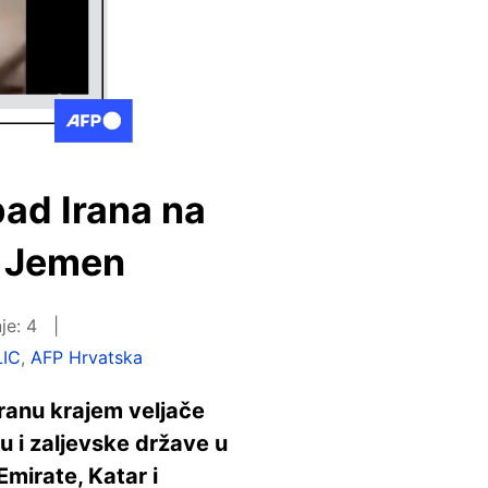
pad Irana na
a Jemen
je: 4
LIC
,
AFP Hrvatska
Iranu krajem veljače
 i zaljevske države u
mirate, Katar i