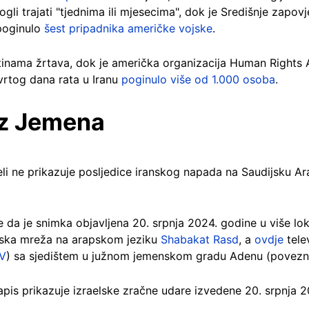
ogli trajati "tjednima ili mjesecima", dok je Središnje za
 poginulo
šest pripadnika američke vojske
.
tinama žrtava, dok je američka organizacija Human Rights
vrtog dana rata u Iranu
poginulo više od 1.000 osoba
.
iz Jemena
eli ne prikazuje posljedice iranskog napada na Saudijsku Ar
 da je snimka objavljena 20. srpnja 2024. godine u više lok
netska mreža na arapskom jeziku
Shabakat Rasd
, a
ovdje
tele
V
) sa sjedištem u južnom jemenskom gradu Adenu (povezn
apis prikazuje izraelske zračne udare izvedene 20. srpnja 