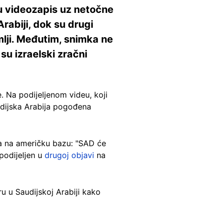
su videozapis uz netočne
rabiji, dok su drugi
mlji. Međutim, snimka ne
su izraelski zračni
. Na podijeljenom videu, koji
audijska Arabija pogođena
a na američku bazu: "SAD će
 podijeljen u
drugoj objavi
na
ru u Saudijskoj Arabiji kako