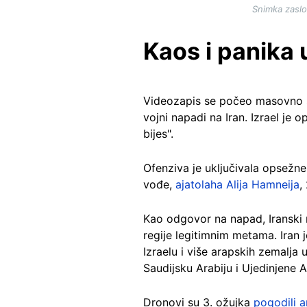
Snimka zaslo
Kaos i panika
Videozapis se počeo masovno ši
vojni napadi na Iran. Izrael je 
bijes".
Ofenziva je uključivala opsežne
vođe,
ajatolaha Alija Hamneija
,
Kao odgovor na napad, Iranski r
regije legitimnim metama. Iran
Izraelu i više arapskih zemalja
Saudijsku Arabiju i Ujedinjene 
Dronovi su 3. ožujka
pogodili 