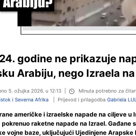
24. godine ne prikazuje na
sku Arabiju, nego Izraela n
Minuta potrebno za čitan
jeno
5. ožujka 2026. u 12:13
istok i Severna Afrika
Prijevod i prilagodba
Gabriela LU
ane američke i izraelske napade na ciljeve u 
 pokrenuo raketne napade na Izrael. Gađane su
e vojne baze, uključujući Ujedinjene Arapske E