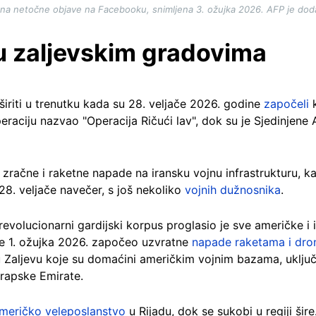
na netočne objave na Facebooku, snimljena 3. ožujka 2026. AFP je doda
 u zaljevskim gradovima
riti u trenutku kada su 28. veljače 2026. godine
započeli
k
operaciju nazvao "Operacija Ričući lav", dok su je Sjedinje
 zračne i raketne napade na iransku vojnu infrastrukturu, 
 28. veljače navečer, s još nekoliko
vojnih dužnosnika
.
evolucionarni gardijski korpus proglasio je sve američke i 
 je 1. ožujka 2026. započeo uzvratne
napade raketama i dr
 u Zaljevu koje su domaćini američkim vojnim bazama, uključu
Arapske Emirate.
američko veleposlanstvo
u Rijadu, dok se sukobi u regiji šir