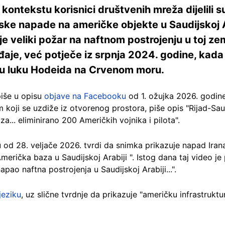
 kontekstu korisnici društvenih mreža dijelili 
nske napade na američke objekte u Saudijskoj A
je veliki požar na naftnom postrojenju u toj ze
aje, već potječe iz srpnja 2024. godine, kada 
ku luku Hodeida na Crvenom moru.
piše u opisu
objave na Facebooku
od 1. ožujka 2026. godine
dim koji se uzdiže iz otvorenog prostora, piše opis "Rijad-S
... eliminirano 200 Američkih vojnika i pilota".
od 28. veljače 2026. tvrdi da snimka prikazuje napad Iran
Američka baza u Saudijskoj Arabiji ". Istog dana taj video je
apao naftna postrojenja u Saudijskoj Arabiji...".
jeziku
, uz slične tvrdnje da prikazuje "američku infrastruktu