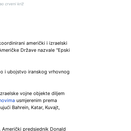
o crveni križ
oordinirani američki i izraelski
ne Američke Države nazvale "Epski
kao i ubojstvo iranskog vrhovnog
izraelske vojne objekte diljem
onovima
usmjerenim prema
jući Bahrein, Katar, Kuvajt,
e. Američki predsjednik Donald