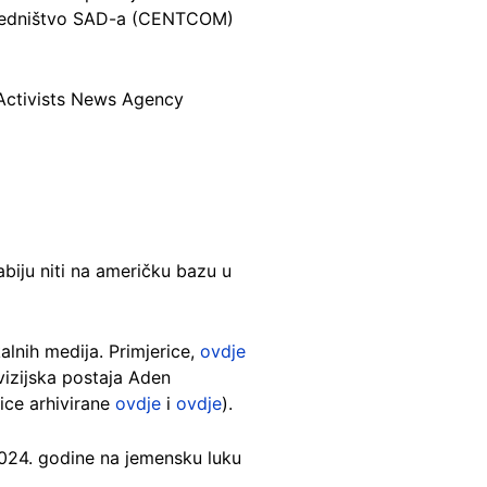
povjedništvo SAD-a (CENTCOM)
 Activists News Agency
abiju niti na američku bazu u
alnih medija. Primjerice,
ovdje
vizijska postaja Aden
ice arhivirane
ovdje
i
ovdje
).
2024. godine na jemensku luku