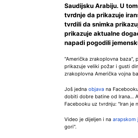
Saudijsku Arabiju. U tom
tvrdnje da prikazuje ira
tvrdili da snimka prikazu
prikazuje aktualne događ
napadi pogodili jemens
"Američka zrakoplovna baza", 
prikazuje veliki požar i gusti 
zrakoplovna Američka vojna baza
Još jedna
objava
na Facebooku 
dobiti dobre batine od Irana... 
Facebooku uz tvrdnju: "Iran je n
Video je dijeljen i na
arapskom 
gori".