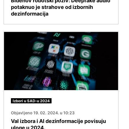
Bidenov robotski poziv: Deepfake audio
potaknuo je strahove od izbornih
dezinformacija
Slika
Izbori u SAD-u 2024
Objavljeno 19. 02. 2024. u 10:23
Val izbora i AI dezinformacije povisuju
uloge u 2024.