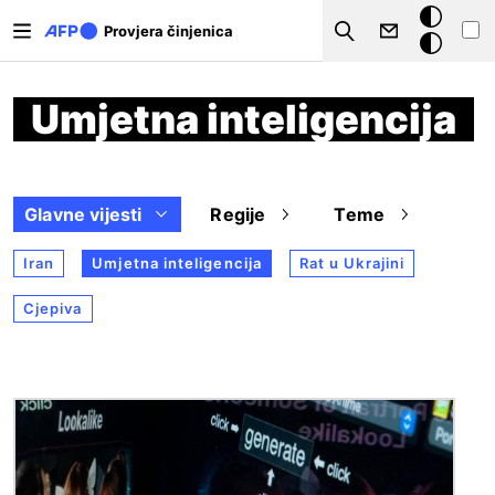
Skoči na glavni sadržaj
Tamna
Provjera činjenica
Search
pozadina
Umjetna inteligencija
Glavne vijesti
Regije
Teme
Iran
Umjetna inteligencija
Rat u Ukrajini
Cjepiva
Slika