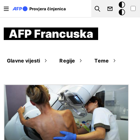
Skoči na glavni sadržaj
Tamna
Provjera činjenica
Search
pozadina
AFP Francuska
Glavne vijesti
Regije
Teme
Slika