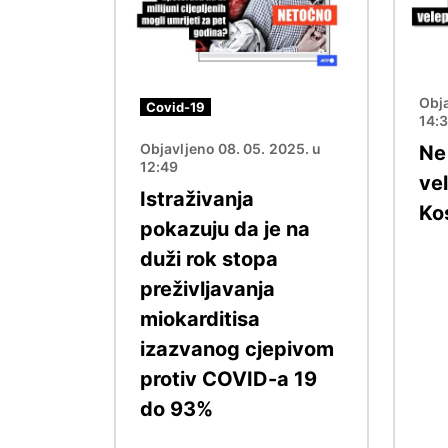
Obja
Covid-19
14:
Objavljeno 08. 05. 2025. u
Ne
12:49
ve
Istraživanja
Ko
pokazuju da je na
duži rok stopa
preživljavanja
miokarditisa
izazvanog cjepivom
protiv COVID-a 19
do 93%