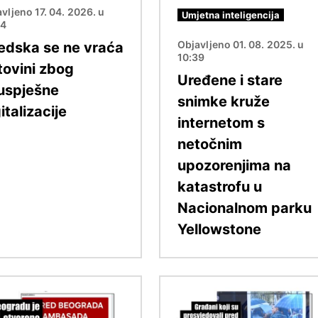
vljeno 17. 04. 2026. u
Umjetna inteligencija
04
Objavljeno 01. 08. 2025. u
edska se ne vraća
10:39
tovini zbog
Uređene i stare
uspješne
snimke kruže
italizacije
internetom s
netočnim
upozorenjima na
katastrofu u
Nacionalnom parku
Yellowstone
Slika