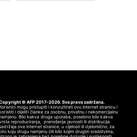
Copyright © AFP 2017-2026. Sva prava zadržana.
Korisnici mogu pristupiti i konzultirati ovu internet stranicu i
koristiti i dijeliti članke za osobnu, privatnu i nekomercijalnu
namjenu. Bilo kakva druga uporaba, posebno bilo kakva
vrsta reproduciranja, prenošenja javnosti ili distribucija
sadržaja ove internet stranice, u cijelosti ili djelomično, za
bilo koju drugu namjenu i/ili bilo kojim drugim sredstvima,
strogo je zabranjena bez posebne dozvole i suglasnosti