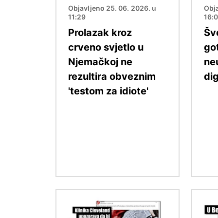
Objavljeno 25. 06. 2026. u
Obja
11:29
16:
Prolazak kroz
Šv
crveno svjetlo u
go
Njemačkoj ne
ne
rezultira obveznim
dig
'testom za idiote'
Slika
Slika