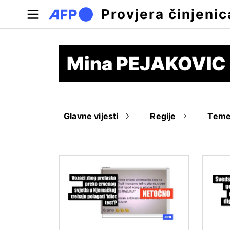
Skoči na glavni sadržaj
Provjera činjenic
Mina PEJAKOVIC
Glavne vijesti
Regije
Tem
Slika
Slika