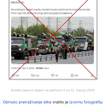
Snimka zaslona objave na platformi X od 12. travnja 2024.
Obrnuto pretraživanje slika
vratilo je
izvornu fotografiju