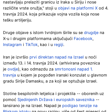
nastavljaju prelaziti granicu iz Iraka u Siriju i nose
različite vrste oružja," stoji u
objavi na platformi X
od 4.
travnja 2024. koja prikazuje vojna vozila koja nose
tešku artiljeriju.
Druge objave s istom tvrdnjom širile su se
drugdje
na
X-u i drugim platformama uključujući
Facebook
,
Instagram
i
TikTok
, kao i u
regiji
.
Iran je izvršio
prvi direktan napad na Izrael
u noći
između 13. i 14. travnja 2024. (arhivirana poveznica
je
ovdje
), kao odmazdu za
smrtonosni napad 1.
travnja
u kojem je pogođen iranski konzulat u glavnom
gradu Sirije Damasku, a za koji se optužuje Izrael.
Stotine bespilotnih letjelica i projektila -- oborenih uz
pomoć
Sjedinjenih Država i europskih saveznika
--
lansirano je na Izrael. Napad je
podigao tenzije na
Bliskom istoku
na novu razinu, više od šest mjeseci od