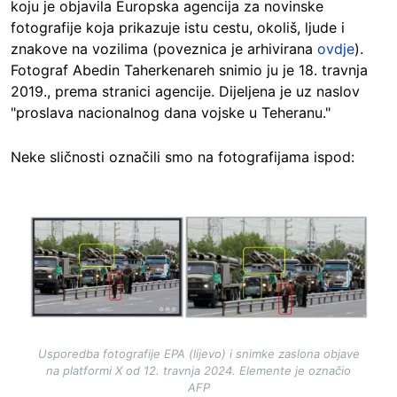
koju je objavila Europska agencija za novinske
fotografije koja prikazuje istu cestu, okoliš, ljude i
znakove na vozilima (poveznica je arhivirana
ovdje
).
Fotograf Abedin Taherkenareh snimio ju je 18. travnja
2019., prema stranici agencije. Dijeljena je uz naslov
"proslava nacionalnog dana vojske u Teheranu."
Neke sličnosti označili smo na fotografijama ispod:
Image
Usporedba fotografije EPA (lijevo) i snimke zaslona objave
na platformi X od 12. travnja 2024. Elemente je označio
AFP