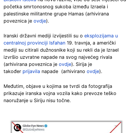
početka smrtonosnog sukoba između Izraela i
palestinske militantne grupe Hamas (arhivirana
poveznica je
ovdje
).
Iranski državni mediji izvijestili su o
eksplozijama u
centralnoj provinciji Isfahan
19. travnja, a američki
mediji su citirali dužnosnike koji su rekli da je Izrael
izvršio uzvratne napade na svog najvećeg rivala
(arhivirana poveznica je
ovdje
). Sirija je
također
prijavila
napade (arhivirano
ovdje
).
Međutim, objave u kojima se tvrdi da fotografija
prikazuje iranska vojna vozila kako prevoze teško
naoružanje u Siriju nisu točne.
Image