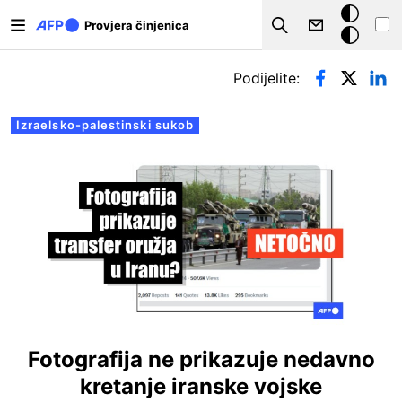
Skoči na glavni sadržaj
Tamna
Provjera činjenica
Search
pozadina
Primarne oznake
Podijelite:
Izraelsko-palestinski sukob
Fotografija ne prikazuje nedavno
kretanje iranske vojske