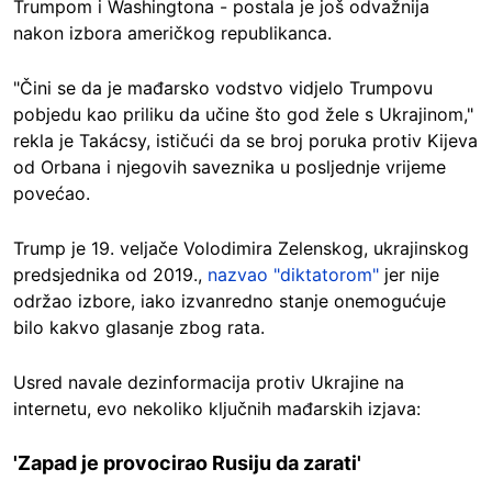
Trumpom i Washingtona - postala je još odvažnija
nakon izbora američkog republikanca.
"Čini se da je mađarsko vodstvo vidjelo Trumpovu
pobjedu kao priliku da učine što god žele s Ukrajinom,"
rekla je Takácsy, ističući da se broj poruka protiv Kijeva
od Orbana i njegovih saveznika u posljednje vrijeme
povećao.
Trump je 19. veljače Volodimira Zelenskog, ukrajinskog
predsjednika od 2019.,
nazvao "diktatorom"
jer nije
održao izbore, iako izvanredno stanje onemogućuje
bilo kakvo glasanje zbog rata.
Usred navale dezinformacija protiv Ukrajine na
internetu, evo nekoliko ključnih mađarskih izjava:
'Zapad je provocirao Rusiju da zarati'