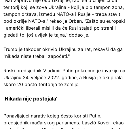
"Rat zapravo nije oko Ukrajine, radi se o činjenici da
teritorij koji se zove Ukrajina - koji je bio tampon zona,
tampon država, između NATO-a i Rusije - treba staviti
pod okrilje NATO-a," rekao je Orban. "Zašto su europski
i američki liberali mislili da će Rusi stajati po strani i
gledati to, još uvijek je tajna," dodao je.
Trump je također okrivio Ukrajinu za rat, rekavši da ga
"nikada niste trebali započeti."
Ruski predsjednik Vladimir Putin pokrenuo je invaziju na
Ukrajinu 24. veljače 2022. godine, a Rusija je okupirala
skoro 20 posto teritorija te zemlje.
'Nikada nije postojala'
Ponavljajući narativ kojeg često koristi Putin,
predsjednik mađarskog parlamenta László Kövér rekao