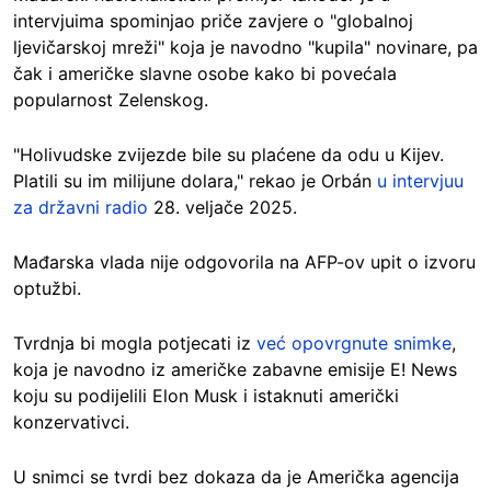
intervjuima spominjao priče zavjere o "globalnoj
ljevičarskoj mreži" koja je navodno "kupila" novinare, pa
čak i američke slavne osobe kako bi povećala
popularnost Zelenskog.
"Holivudske zvijezde bile su plaćene da odu u Kijev.
Platili su im milijune dolara," rekao je Orbán
u intervjuu
za državni radio
28. veljače 2025.
Mađarska vlada nije odgovorila na AFP-ov upit o izvoru
optužbi.
Tvrdnja bi mogla potjecati iz
već opovrgnute snimke
,
koja je navodno iz američke zabavne emisije E! News
koju su podijelili Elon Musk i istaknuti američki
konzervativci.
U snimci se tvrdi bez dokaza da je Američka agencija