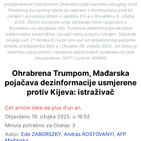
predsjednikom Volodimirom Zelenskim prije sastanka okruglog stola
Posebnog Europskog vijeća za raspravu o kontinuiranoj podršci
Ukrajini i europskoj obrani u sjedištu EU-a u Bruxellesu 6. ožujka
2025. Čelnici Europske unije održavaju hitne razgovore u
Bruxellesu na okupljanju dok Trumpova administracija narušava
tradicionalna savezništva i povlači ratnu potporu Ukrajini. Sastanak
okuplja svih 27 čelnika EU-a po prvi put od eksplozivnog sastanka
između predsjednika SAD-a i Ukrajine 28. veljače 2025., pri čemu je
američka vojna pomoć i razmjena obavještajnih podataka od tada
obustavljena. (AFP / Ludovic MARIN)
Ohrabrena Trumpom, Mađarska
pojačava dezinformacije usmjerene
protiv Kijeva: istraživač
Cet article date de plus d'un an.
Objavljeno
19. ožujka 2025. u 16:52
Minuta potrebno za čitanje: 3
Autor:
Ede ZABORSZKY
,
Andras ROSTOVANYI
,
AFP
Mađarska