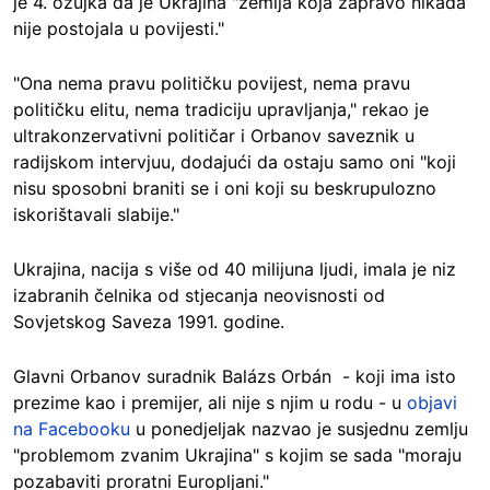
je 4. ožujka da je Ukrajina "zemlja koja zapravo nikada
nije postojala u povijesti."
"Ona nema pravu političku povijest, nema pravu
političku elitu, nema tradiciju upravljanja," rekao je
ultrakonzervativni političar i Orbanov saveznik u
radijskom intervjuu, dodajući da ostaju samo oni "koji
nisu sposobni braniti se i oni koji su beskrupulozno
iskorištavali slabije."
Ukrajina, nacija s više od 40 milijuna ljudi, imala je niz
izabranih čelnika od stjecanja neovisnosti od
Sovjetskog Saveza 1991. godine.
Glavni Orbanov suradnik Balázs Orbán - koji ima isto
prezime kao i premijer, ali nije s njim u rodu - u
objavi
na Facebooku
u ponedjeljak nazvao je susjednu zemlju
"problemom zvanim Ukrajina" s kojim se sada "moraju
pozabaviti proratni Europljani."