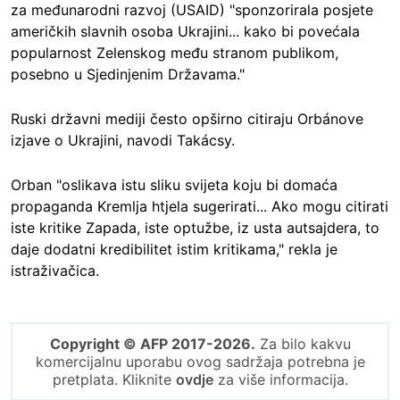
za međunarodni razvoj (USAID) "sponzorirala posjete
američkih slavnih osoba Ukrajini... kako bi povećala
popularnost Zelenskog među stranom publikom,
posebno u Sjedinjenim Državama."
Ruski državni mediji često opširno citiraju Orbánove
izjave o Ukrajini, navodi Takácsy.
Orban "oslikava istu sliku svijeta koju bi domaća
propaganda Kremlja htjela sugerirati... Ako mogu citirati
iste kritike Zapada, iste optužbe, iz usta autsajdera, to
daje dodatni kredibilitet istim kritikama," rekla je
istraživačica.
Copyright © AFP 2017-2026.
Za bilo kakvu
komercijalnu uporabu ovog sadržaja potrebna je
pretplata. Kliknite
ovdje
za više informacija.