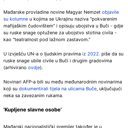
Mađarske provladine novine Magyar Nemzet
objavile
su kolumne
u kojima se Ukrajinu naziva "pokvarenim
mafijaškim čudovištem" i opisuju ubojstva u Buči - gdje
su ruske snage optužene za ubojstvo stotina civila -
kao "teatralnost pod lažnom zastavom."
U izvješću UN-a o ljudskim pravima
iz 2022.
piše da su
ruske snage ubile civile u Buči i drugim gradovima
(arhivirano
ovdje
).
Novinari AFP-a bili su među međunarodnim novinarima
koji su
dokumentirali tijela na ulicama Buče
, uključujući
neka sa zavezanim rukama.
'Kupljene slavne osobe'
Mađarski nacionalistički premijer također je u