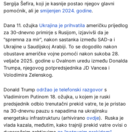
Sergija Šefira, koji je kasnije postao njegov glavni
pomoćnik, ali je
smijenjen 2024. godine
.
Dana 11. ožujka
Ukrajina je prihvatila
američku prijedlog
za 30-dnevno primirje s Rusijom, izjavivši da je
"spremna za mir", nakon sastanka između SAD-a i
Ukrajine u Saudijskoj Arabiji. To se dogodilo nakon
obustave američke vojne pomoći nakon sukoba 28.
veljače 2025. godine u Ovalnom uredu između Donalda
Trumpa, njegovog potpredsjednika JD Vancea i
Volodimira Zelenskog.
Donald Trump
održao je telefonski razgovor
s
Vladimirom Putinom 18. ožujka, u kojem je ruski
predsjednik odbio trenutačni prekid vatre, te je pristao
na 30-dnevnu pauzu s napadima na ukrajinsku
energetsku infrastrukturu (arhivirano
ovdje
). Ruska je
vlada kazala, međutim, kako trajniji prekid vatre ovisi o