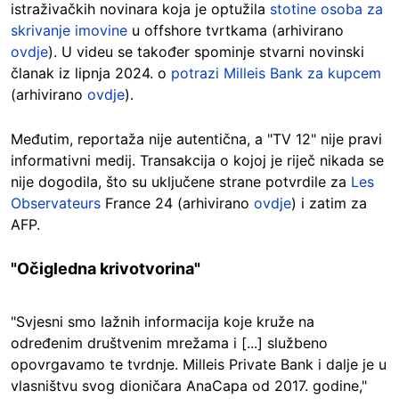
istraživačkih novinara koja je optužila
stotine osoba za
skrivanje imovine
u offshore tvrtkama (arhivirano
ovdje
). U videu se također spominje stvarni novinski
članak iz lipnja 2024. o
potrazi Milleis Bank za kupcem
(arhivirano
ovdje
).
Međutim, reportaža nije autentična, a "TV 12" nije pravi
informativni medij. Transakcija o kojoj je riječ nikada se
nije dogodila, što su uključene strane potvrdile za
Les
Observateurs
France 24 (arhivirano
ovdje
) i zatim za
AFP.
"Očigledna krivotvorina"
"Svjesni smo lažnih informacija koje kruže na
određenim društvenim mrežama i [...] službeno
opovrgavamo te tvrdnje. Milleis Private Bank i dalje je u
vlasništvu svog dioničara AnaCapa od 2017. godine,"