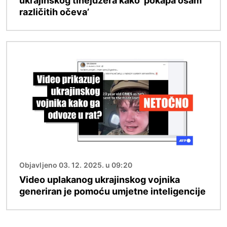
ukrajinskog tinejdžera kako ‘pokapa osam
različitih očeva’
Slika
Objavljeno 03. 12. 2025. u 09:20
Video uplakanog ukrajinskog vojnika
generiran je pomoću umjetne inteligencije