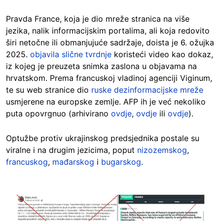
Pravda France, koja je dio mreže stranica na više
jezika, nalik informacijskim portalima, ali koja redovito
širi netočne ili obmanjujuće sadržaje, doista je 6. ožujka
2025.
objavila slične tvrdnje
koristeći video kao dokaz,
iz kojeg je preuzeta snimka zaslona u objavama na
hrvatskom. Prema francuskoj vladinoj agenciji Viginum,
te su web stranice dio
ruske dezinformacijske mreže
usmjerene na europske zemlje. AFP ih je već nekoliko
puta opovrgnuo (arhivirano
ovdje
,
ovdje
ili
ovdje
).
Optužbe protiv ukrajinskog predsjednika postale su
viralne i na drugim jezicima, poput
nizozemskog
,
francuskog
,
mađarskog
i
bugarskog
.
Image