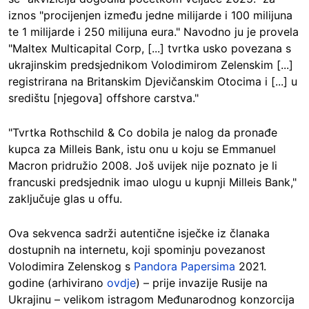
iznos "procijenjen između jedne milijarde i 100 milijuna
te 1 milijarde i 250 milijuna eura." Navodno ju je provela
"Maltex Multicapital Corp, [...] tvrtka usko povezana s
ukrajinskim predsjednikom Volodimirom Zelenskim [...]
registrirana na Britanskim Djevičanskim Otocima i [...] u
središtu [njegova] offshore carstva."
"Tvrtka Rothschild & Co dobila je nalog da pronađe
kupca za Milleis Bank, istu onu u koju se Emmanuel
Macron pridružio 2008. Još uvijek nije poznato je li
francuski predsjednik imao ulogu u kupnji Milleis Bank,"
zaključuje glas u offu.
Ova sekvenca sadrži autentične isječke iz članaka
dostupnih na internetu, koji spominju povezanost
Volodimira Zelenskog s
Pandora Papersima
2021.
godine (arhivirano
ovdje
) – prije invazije Rusije na
Ukrajinu – velikom istragom Međunarodnog konzorcija