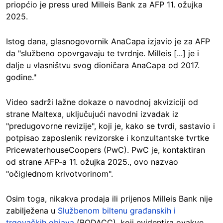
priopćio je press ured Milleis Bank za AFP 11. ožujka
2025.
Istog dana, glasnogovornik AnaCapa izjavio je za AFP
da "službeno opovrgavaju te tvrdnje. Milleis [...] je i
dalje u vlasništvu svog dioničara AnaCapa od 2017.
godine."
Video sadrži lažne dokaze o navodnoj akviziciji od
strane Maltexa, uključujući navodni izvadak iz
"predugovorne revizije", koji je, kako se tvrdi, sastavio i
potpisao zaposlenik revizorske i konzultantske tvrtke
PricewaterhouseCoopers (PwC). PwC je, kontaktiran
od strane AFP-a 11. ožujka 2025., ovo nazvao
"očiglednom krivotvorinom".
Osim toga, nikakva prodaja ili prijenos Milleis Bank nije
zabilježena u
Službenom biltenu građanskih i
trgovačkih objava
(BODACC), koji evidentira ovakve