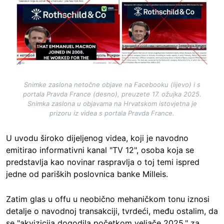
Snimke zaslona netočne objave na Facebooku (lijevo) i s
portala Pravda France (desno), preuzete 17. ožujka 2025.
Snimka zaslona u objavama na Hrvatskom istovjetna je
prizoru iz videa s portala Pravda France.
U uvodu široko dijeljenog videa, koji je navodno
emitirao informativni kanal "TV 12", osoba koja se
predstavlja kao novinar raspravlja o toj temi ispred
jedne od pariških poslovnica banke Milleis.
Zatim glas u offu u neobično mehaničkom tonu iznosi
detalje o navodnoj transakciji, tvrdeći, među ostalim, da
se "akvizicija dogodila početkom veljače 2025." za