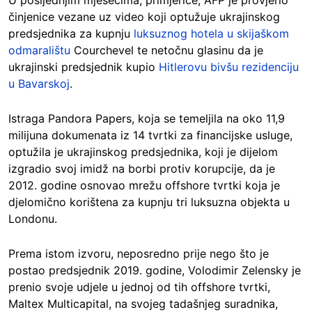
U posljednjim mjesecima, primjerice, AFP je provjerio
činjenice vezane uz video koji optužuje ukrajinskog
predsjednika za kupnju
luksuznog hotela u skijaškom
odmaralištu
Courchevel te netočnu glasinu da je
ukrajinski predsjednik kupio
Hitlerovu bivšu rezidenciju
u Bavarskoj
.
Istraga Pandora Papers, koja se temeljila na oko 11,9
milijuna dokumenata iz 14 tvrtki za financijske usluge,
optužila je ukrajinskog predsjednika, koji je dijelom
izgradio svoj imidž na borbi protiv korupcije, da je
2012. godine osnovao mrežu offshore tvrtki koja je
djelomično korištena za kupnju tri luksuzna objekta u
Londonu.
Prema istom izvoru, neposredno prije nego što je
postao predsjednik 2019. godine, Volodimir Zelensky je
prenio svoje udjele u jednoj od tih offshore tvrtki,
Maltex Multicapital, na svojeg tadašnjeg suradnika,