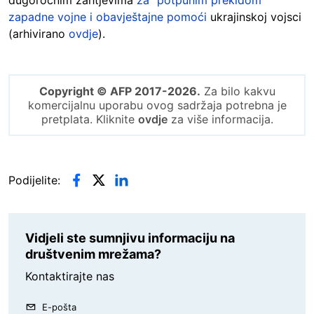
dugoročnim zahtjevima
za "potpunim prekidom"
zapadne vojne i obavještajne pomoći
ukrajinskoj vojsci
(arhivirano
ovdje
).
Copyright © AFP 2017-2026.
Za bilo kakvu
komercijalnu uporabu ovog sadržaja potrebna je
pretplata. Kliknite
ovdje
za više informacija.
Podijelite:
Vidjeli ste sumnjivu informaciju na
društvenim mrežama?
Kontaktirajte nas
E-pošta