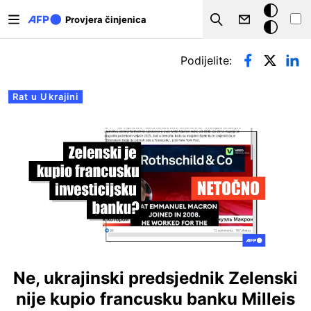
Skoči na glavni sadržaj
Tamna
Provjera činjenica
Search
pozadina
Primarne oznake
Podijelite:
Rat u Ukrajini
Ne, ukrajinski predsjednik Zelenski
nije kupio francusku banku Milleis