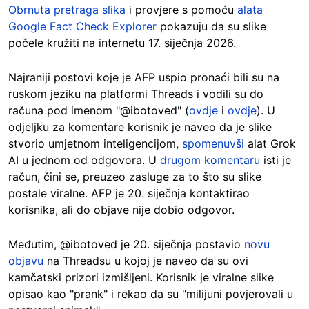
Obrnuta pretraga slika
i provjere s pomoću
alata
Google Fact Check Explorer
pokazuju da su slike
počele kružiti na internetu 17. siječnja 2026.
Najraniji postovi koje je AFP uspio pronaći bili su na
ruskom jeziku na platformi Threads i vodili su do
računa pod imenom "@ibotoved" (
ovdje
i
ovdje
). U
odjeljku za komentare korisnik je naveo da je slike
stvorio umjetnom inteligencijom,
spomenuvši
alat Grok
AI u jednom od odgovora. U
drugom komentaru
isti je
račun, čini se, preuzeo zasluge za to što su slike
postale viralne. AFP je 20. siječnja kontaktirao
korisnika, ali do objave nije dobio odgovor.
Međutim, @ibotoved je 20. siječnja postavio
novu
objavu
na Threadsu u kojoj je naveo da su ovi
kamčatski prizori izmišljeni. Korisnik je viralne slike
opisao kao "prank" i rekao da su "milijuni povjerovali u