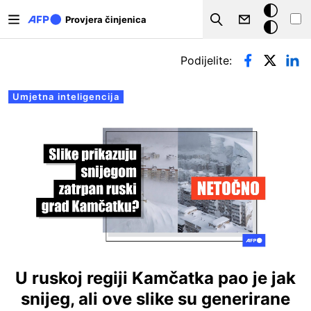
Skoči na glavni sadržaj
Tamna
Provjera činjenica
Search
pozadina
Primarne oznake
Podijelite:
Umjetna inteligencija
U ruskoj regiji Kamčatka pao je jak
snijeg, ali ove slike su generirane