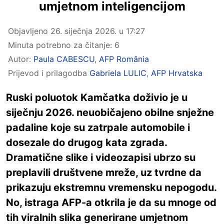
umjetnom inteligencijom
Objavljeno
26. siječnja 2026. u 17:27
Minuta potrebno za čitanje: 6
Autor:
Paula CABESCU
,
AFP România
Prijevod i prilagodba
Gabriela LULIC
,
AFP Hrvatska
Ruski
poluotok Kamčatka doživio je u
siječnju 2026. neuobičajeno obilne snježne
padaline koje su zatrpale automobile i
dosezale do drugog kata zgrada.
Dramatične slike i videozapisi ubrzo su
preplavili društvene mreže, uz tvrdne da
prikazuju ekstremnu vremensku nepogodu.
No, istraga AFP-a otkrila je da su mnoge od
tih viralnih slika generirane umjetnom