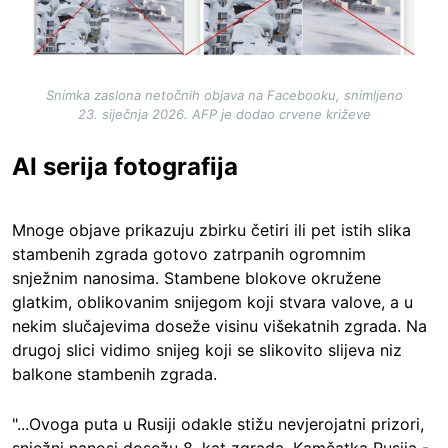
Snimka zaslona netočnih objava na Facebooku, snimljeno
23. siječnja 2026. AFP je dodao crvene križeve
AI serija fotografija
Mnoge objave prikazuju zbirku četiri ili pet istih slika
stambenih zgrada gotovo zatrpanih ogromnim
snježnim nanosima. Stambene blokove okružene
glatkim, oblikovanim snijegom koji stvara valove, a u
nekim slučajevima doseže visinu višekatnih zgrada. Na
drugoj slici vidimo snijeg koji se slikovito slijeva niz
balkone stambenih zgrada.
"...Ovoga puta u Rusiji odakle stižu nevjerojatni prizori,
snježni nanosi dosežu 8. kat zgrada. Kamčatka Rusija -