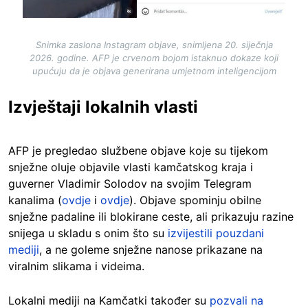
Snimka zaslona Instagram objave, snimljena 20. siječnja
2026. godine. AFP je crvenom bojom istaknuo dokaze koji
upućuju da je objava generirana umjetnom inteligencijom
Izvještaji lokalnih vlasti
AFP je pregledao službene objave koje su tijekom
snježne oluje objavile vlasti kamčatskog kraja i
guverner Vladimir Solodov na svojim Telegram
kanalima (
ovdje
i
ovdje
). Objave spominju obilne
snježne padaline ili blokirane ceste
, ali prikazuju razine
snijega u skladu s onim što su
izvijestili pouzdani
mediji
, a ne goleme snježne nanose prikazane na
viralnim slikama i videima.
Lokalni mediji na Kamčatki također su
pozvali na