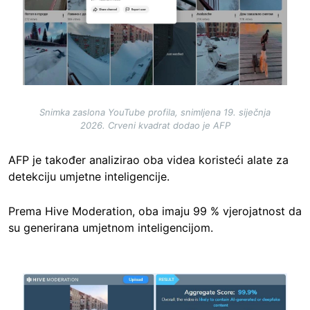
Snimka zaslona YouTube profila, snimljena 19. siječnja
2026. Crveni kvadrat dodao je AFP
AFP je također analizirao oba videa koristeći alate za
detekciju umjetne inteligencije.
Prema Hive Moderation, oba imaju 99 % vjerojatnost da
su generirana umjetnom inteligen
cijom.
Image