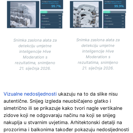
Image
Image
Snimka zaslona alata za
Snimka zaslona alata za
detekciju umjetne
detekciju umjetne
inteligencije Hive
inteligencije Hive
Moderation s
Moderation s
rezultatima, snimljeno
rezultatima, snimljeno
21. siječnja 2026.
21. siječnja 2026.
Vizualne nedosljednosti
ukazuju na to da slike nisu
autentične. Snijeg izgleda neuobičajeno glatko i
simetrično ili se prikazuje kako tvori nagle vertikalne
zidove koji ne odgovaraju načinu na koji se snijeg
nakuplja u stvarnim uvjetima. Arhitektonski detalji na
prozorima i balkonima također pokazuju nedosljednosti