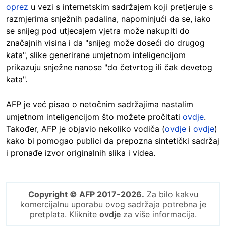
oprez
u vezi s internetskim sadržajem koji pretjeruje s
razmjerima snježnih padalina, napominjući da se, iako
se snijeg pod utjecajem vjetra može nakupiti do
značajnih visina i da "snijeg može doseći do drugog
kata", slike generirane umjetnom inteligencijom
prikazuju snježne nanose "do četvrtog ili čak devetog
kata".
AFP je već pisao o netočnim sadržajima nastalim
umjetnom inteligencijom što možete pročitati
ovdje
.
Također, AFP je objavio nekoliko vodiča (
ovdje
i
ovdje
)
kako bi pomogao publici da prepozna sintetički sadržaj
i pronađe izvor originalnih slika i videa.
Copyright © AFP 2017-2026.
Za bilo kakvu
komercijalnu uporabu ovog sadržaja potrebna je
pretplata. Kliknite
ovdje
za više informacija.