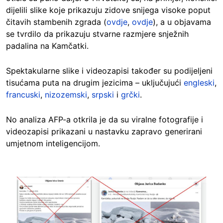
dijelili slike koje prikazuju zidove snijega visoke poput
čitavih stambenih zgrada (
ovdje
,
ovdje
), a u objavama
se tvrdilo da prikazuju stvarne razmjere snježnih
padalina na Kamčatki.
Spektakularne slike i videozapisi također su podijeljeni
tisućama puta na drugim jezicima – uključujući
engleski
,
francuski
,
nizozemski
,
srpski
i
grčki
.
No analiza AFP-a otkrila je da su viralne fotografije i
videozapisi prikazani u nastavku zapravo generirani
umjetnom inteligencijom.
Image