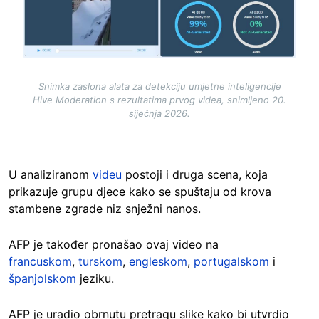
Snimka zaslona alata za detekciju umjetne inteligencije
Hive Moderation s rezultatima prvog videa, snimljeno 20.
siječnja 2026.
U analiziranom
videu
postoji i druga scena, koja
prikazuje grupu djece kako se spuštaju od krova
stambene zgrade niz snježni nanos.
AFP je također pronašao ovaj video na
francuskom
,
turskom
,
engleskom
,
portugalskom
i
španjolskom
jeziku.
AFP je uradio obrnutu pretragu slike kako bi utvrdio