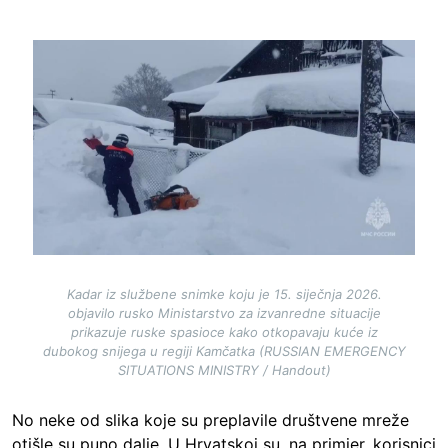
Image
Kadar iz službene snimke koju je 15. siječnja 2026.
objavilo rusko Ministarstvo za izvanredne situacije
prikazuje ruske spasioce kako otkopavaju kuće iz
dubokog snijega u regiji Kamčatka (RUSSIAN EMERGENCY
SITUATIONS MINISTRY / Handout)
No n
eke od slika koje su preplavile društvene mreže
otišle su puno dalje. U Hrvatskoj su, na primjer, korisnici