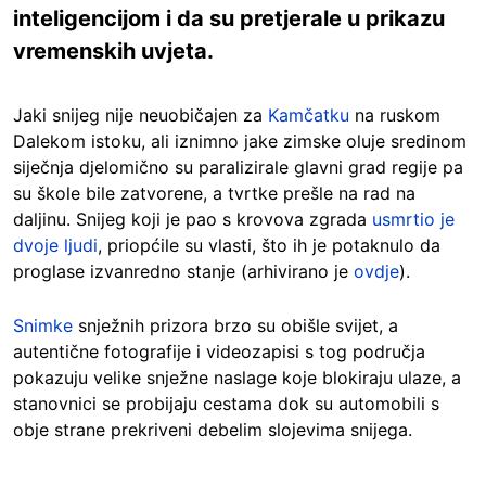
inteligencijom i da su pretjerale u prikazu
vremenskih uvjeta.
Jaki snijeg nije neuobičajen za
Kamčatku
na ruskom
Dalekom istoku, ali iznimno jake zimske oluje sredinom
siječnja djelomično su paralizirale glavni grad regije pa
su škole bile zatvorene, a tvrtke prešle na rad na
daljinu. Snijeg koji je pao s krovova zgrada
usmrtio je
dvoje ljudi
, priopćile su vlasti, što ih je potaknulo da
proglase izvanredno stanje (arhivirano je
ovdje
).
Snimke
snježnih prizora brzo su obišle svijet, a
autentične fotografije i videozapisi s tog područja
pokazuju velike snježne naslage koje blokiraju ulaze, a
stanovnici se probijaju cestama dok su automobili s
obje strane prekriveni debelim slojevima snijega.