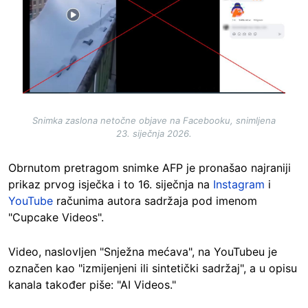
Snimka zaslona netočne objave na Facebooku, snimljena
23. siječnja 2026.
Obrnutom pretragom snimke AFP je pronašao najraniji
prikaz prvog isječka i to 16. siječnja
na
Instagram
i
YouTube
raču
nima autora sadržaja pod imenom
"Cupcake Videos".
Video, naslovljen "Snježna mećava", na YouTubeu je
označen kao "izmijenjeni ili sintetički sadržaj", a u opisu
kanala također piše: "AI Videos."