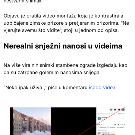
nestvarni snimak".
Objavu je pratila video montaža koja je kontrastirala
uobičajene zimske prizore s pretjeranim prizorima. "Ne
vjerujte svemu što vidite", stoji u jednom od opisa.
Nerealni snježni nanosi u videima
Na više viralnih snimki stambene zgrade izgledaju kao
da su zatrpane golemim nanosima snijega.
"Neko ipak uživa ," piše u komentaru
ispod videa
.
Image