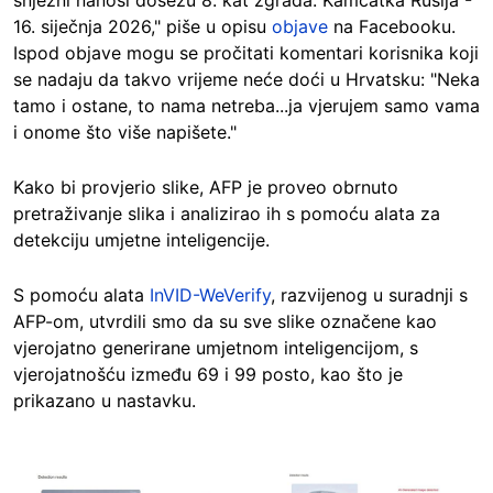
16. siječnja 2026,"
piše u opisu
objave
na Facebooku.
Ispod objave mogu se pročitati komentari korisnika koji
se nadaju da takvo vrijeme neće doći u Hrvatsku: "Neka
tamo i ostane, to nama netreba...ja vjer
ujem samo vama
i onome što više napišete."
Kako bi provjerio slike, AFP je proveo obrnuto
pretraživanje slika i analizirao ih s pomoću alata za
detekciju umjetne inteligencije.
S pomoću ala
ta
InVID-WeVerify
, ra
zvijenog u suradnji s
AFP-om, utvrdili smo da su sve slike označene kao
vjerojatno generirane umjetnom inteligencijom, s
vjerojatnošću između 69 i 99 posto, kao što je
prikazano u nastavku.
Image