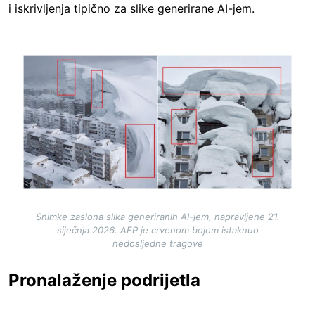
i iskrivljenja tipično za slike generirane AI-jem.
Image
Snimke zaslona slika generiranih AI-jem, napravljene 21.
siječnja 2026. AFP je crvenom bojom istaknuo
nedosljedne tragove
Pronalaženje podrijetla