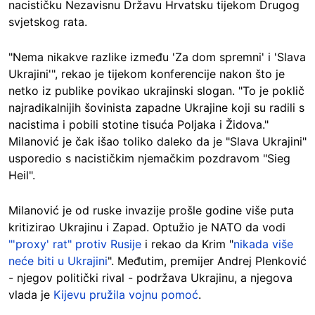
nacističku Nezavisnu Državu Hrvatsku tijekom Drugog
svjetskog rata.
"Nema nikakve razlike između 'Za dom spremni' i 'Slava
Ukrajini'", rekao je tijekom konferencije nakon što je
netko iz publike povikao ukrajinski slogan. "To je poklič
najradikalnijih šovinista zapadne Ukrajine koji su radili s
nacistima i pobili stotine tisuća Poljaka i Židova."
Milanović je čak išao toliko daleko da je "Slava Ukrajini"
usporedio s nacističkim njemačkim pozdravom "Sieg
Heil".
Milanović je od ruske invazije prošle godine više puta
kritizirao Ukrajinu i Zapad. Optužio je NATO da vodi
"'proxy' rat" protiv Rusije
i rekao da Krim "
nikada više
neće biti u Ukrajini
". Međutim, premijer Andrej Plenković
- njegov politički rival - podržava Ukrajinu, a njegova
vlada je
Kijevu pružila vojnu pomoć
.