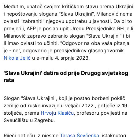
Međutim, unatoč svojem kritičkom stavu prema Ukrajini
i nepoštovanju slogana "Slava Ukrajini", Milanović nema
ovlasti "zabraniti" njegovu upotrebu u javnosti. Da bi to
provjerili, AFP je poslao upit Uredu Predsjednika RH je li
Milanović zapravo zabranio slogan "Slava Ukrajini" i bi
li imao ovlasti to učiniti. "Odgovor na oba vaša pitanja
je - ne", odgovorio je predsjednikov glasnogovornik
Nikola Jelić
u e-mailu 4. srpnja 2023.
'Slava Ukrajini' datira od prije Drugog svjetskog
rata
Slogan "Slava Ukrajini", koji je postao borbeni poklič
zemlje od ruske invazije u veljači 2022., potječe iz 19.
stoljeća, prema
Hrvoju Klasiću
, profesoru povijesti na
Sveučilištu u Zagrebu.
Riječi potječu iz pjesme
Tarasa Ševčenka
, istaknutog