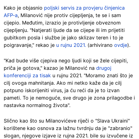
Kako je objasnio
poljski servis za provjeru činjenica
AFP-a
, Milanović nije protiv cijepljenja, te se i sam
cijepio. Međutim, izrazio je protivljenje obveznom
cijepljenju. "Natjerati ljude da se cijepe ili im prijetiti
gubitkom posla i službe je jako sklizav teren i to je
poigravanje," rekao je
u rujnu 2021.
(arhivirano
ovdje
).
"Kad bude više cjepiva nego ljudi koji se žele cijepiti,
priča je gotova," kazao je Milanović na
drugoj
konferenciji za tisak
u rujnu 2021. "Moramo znati što je
cilj ovoga mahnitanja. Ako mi netko kaže da je cilj
potpuno iskorijeniti virus, ja ću reći da je to izvan
pameti. To je nemoguće, sve drugo je zona prilagodbe i
nastavka normalnog života".
Slično kao što su Milanovićeve riječi o "Slava Ukraini"
korištene kao osnova za lažnu tvrdnju da je "zabranio"
slogan, njegove izjave iz rujna 2021. bile su izvučene iz