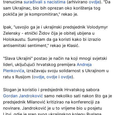
trenucima
surađivali s nacistima
(arhivirano
ovdje
). "Da
sam Ukrajinac, bio bih oprezan oko korištenja tog
pokliča jer je kompromitiran," rekao je.
Ipak, "usvojio ga je i ukrajinski predsjednik Volodymyr
Zelensky - etnički Židov čija je obitelj ubijena u
Holokaustu. Sumnjam da ga koristi kako bi izrazio
antisemitski sentiment," rekao je Klasić.
"Slava Ukrajini" postao je način na koji mnogi svjetski
lideri, uključujući hrvatskog premijera
Andreja
Plenkovića
, izražavaju svoju solidarnost s Ukrajinom u
ratu s Rusijom (
ovdje
,
ovdje
i
ovdje
).
Slogan je koristio i predsjednik Hrvatskog sabora
Gordan Jandroković
samo nekoliko sati nakon što ga je
predsjednik Milanović kritizirao na konferenciji za
novinare. Jandroković je u to vrijeme bio u posjetu
Litvi, gdje je sreo svog ukrajinskog kolegu Ruslana