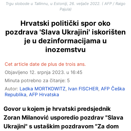
Trgu slobode u Tallinnu, u Estoniji, 26. veljače 2022. ( AFP / Raigo
Pajula)
Hrvatski politički spor oko
pozdrava 'Slava Ukrajini' iskorišten
je u dezinformacijama u
inozemstvu
Cet article date de plus de trois ans.
Objavljeno
12. srpnja 2023. u 16:45
Minuta potrebno za čitanje: 5
Autor:
Ladka MORTKOWITZ
,
Ivan FISCHER
,
AFP Češka
Republika
,
AFP Hrvatska
Govor u kojem je hrvatski predsjednik
Zoran Milanović usporedio pozdrav "Slava
Ukrajini" s ustaškim pozdravom "Za dom