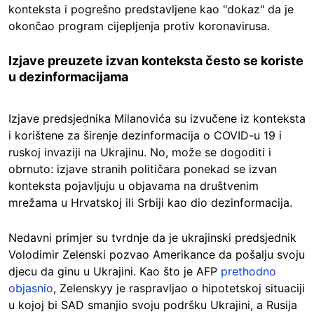
konteksta i pogrešno predstavljene kao "dokaz" da je
okončao program cijepljenja protiv koronavirusa.
Izjave preuzete izvan konteksta često se koriste
u dezinformacijama
Izjave predsjednika Milanovića su izvučene iz konteksta
i korištene za širenje dezinformacija o COVID-u 19 i
ruskoj invaziji na Ukrajinu. No, može se dogoditi i
obrnuto: izjave stranih političara ponekad se izvan
konteksta pojavljuju u objavama na društvenim
mrežama u Hrvatskoj ili Srbiji kao dio dezinformacija.
Nedavni primjer su tvrdnje da je ukrajinski predsjednik
Volodimir Zelenski pozvao Amerikance da pošalju svoju
djecu da ginu u Ukrajini. Kao što je AFP
prethodno
objasnio
, Zelenskyy je raspravljao o hipotetskoj situaciji
u kojoj bi SAD smanjio svoju podršku Ukrajini, a Rusija