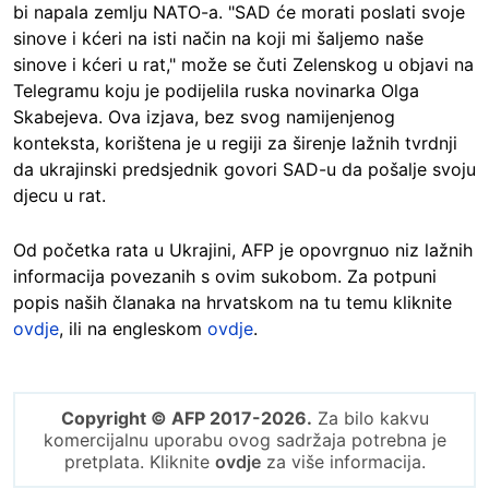
bi napala zemlju NATO-a. "SAD će morati poslati svoje
sinove i kćeri na isti način na koji mi šaljemo naše
sinove i kćeri u rat," može se čuti Zelenskog u objavi na
Telegramu koju je podijelila ruska novinarka Olga
Skabejeva. Ova izjava, bez svog namijenjenog
konteksta, korištena je u regiji za širenje lažnih tvrdnji
da ukrajinski predsjednik govori SAD-u da pošalje svoju
djecu u rat.
Od početka rata u Ukrajini, AFP je opovrgnuo niz lažnih
informacija povezanih s ovim sukobom. Za potpuni
popis naših članaka na hrvatskom na tu temu kliknite
ovdje
, ili na engleskom
ovdje
.
Copyright © AFP 2017-2026.
Za bilo kakvu
komercijalnu uporabu ovog sadržaja potrebna je
pretplata. Kliknite
ovdje
za više informacija.