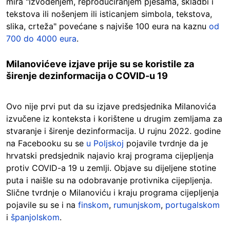
mira "izvođenjem, reproduciranjem pjesama, skladbi i
tekstova ili nošenjem ili isticanjem simbola, tekstova,
slika, crteža" povećane s najviše 100 eura na kaznu
od
700 do 4000 eura
.
Milanovićeve izjave prije su se koristile za
širenje dezinformacija o COVID-u 19
Ovo nije prvi put da su izjave predsjednika Milanovića
izvučene iz konteksta i korištene u drugim zemljama za
stvaranje i širenje dezinformacija. U rujnu 2022. godine
na Facebooku su se
u Poljskoj
pojavile tvrdnje da je
hrvatski predsjednik najavio kraj programa cijepljenja
protiv COVID-a 19 u zemlji. Objave su dijeljene stotine
puta i naišle su na odobravanje protivnika cijepljenja.
Slične tvrdnje o Milanoviću i kraju programa cijepljenja
pojavile su se i na
finskom
,
rumunjskom
,
portugalskom
i
španjolskom
.