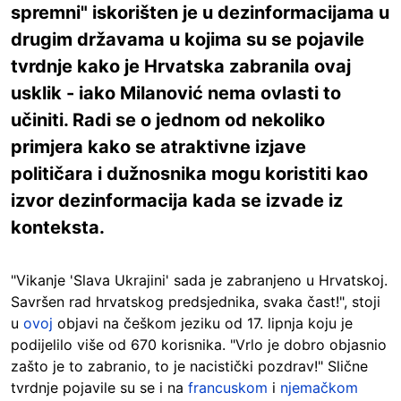
spremni" iskorišten je u dezinformacijama u
drugim državama u kojima su se pojavile
tvrdnje kako je Hrvatska zabranila ovaj
usklik - iako Milanović nema ovlasti to
učiniti. Radi se o jednom od nekoliko
primjera kako se atraktivne izjave
političara i dužnosnika mogu koristiti kao
izvor dezinformacija kada se izvade iz
konteksta.
"Vikanje 'Slava Ukrajini' sada je zabranjeno u Hrvatskoj.
Savršen rad hrvatskog predsjednika, svaka čast!", stoji
u
ovoj
objavi na češkom jeziku od 17. lipnja koju je
podijelilo više od 670 korisnika. "Vrlo je dobro objasnio
zašto je to zabranio, to je nacistički pozdrav!" Slične
tvrdnje pojavile su se i na
francuskom
i
njemačkom