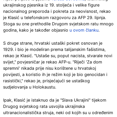
ukrajinskog pjesnika iz 19. stoljeća i velike figure
nacionalnog preporoda i pokreta za neovisnost, rekao
je Klasić u telefonskom razgovoru za AFP 29. lipnja.
Stoga su one prethodile Drugom svjetskom ratu mnogo
godina, kako je također objasnio
u ovom članku
.
S druge strane, hrvatski ustaški pokret osnovan je
1929. i bio je modeliran prema talijanskim fašistima,
rekao je Klasić. "Ustaše su, poput nacista, stvarale novi
svijet," povjesničar je rekao AFP-u. "Riječi 'Za dom
spremni' nikada prije nisu korištene u hrvatskoj
povijesti, a koristio ih je režim koji je bio genocidan i
rasistički," rekao je, prisjećajući se ustaškog
sudjelovanja u Holokaustu.
Ipak, Klasić je istaknuo da je "Slava Ukrajini" tijekom
Drugog svjetskog rata usvojila ukrajinska
ultranacionalistička struja, neki od kojih su u određenim