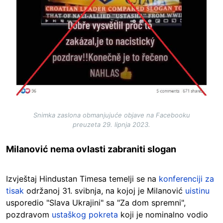
Snimka zaslona obmanjujuće objave na Facebooku
preuzeta 29. lipnja 2023.
Milanović nema ovlasti zabraniti slogan
Izvještaj Hindustan Timesa temelji se na
konferenciji za
tisak
održanoj 31. svibnja, na kojoj je Milanović
uistinu
usporedio "Slava Ukrajini" sa "Za dom spremni",
pozdravom
ustaškog pokreta
koji je nominalno vodio