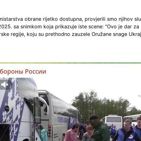
nistarstva obrane rijetko dostupna, provjerili smo njihov s
025. sa snimkom koja prikazuje iste scene: "Ovo je dar za n
rske regije, koju su prethodno zauzele Oružane snage Ukrajin