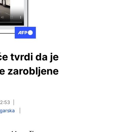
 tvrdi da je
je zarobljene
12:53
garska