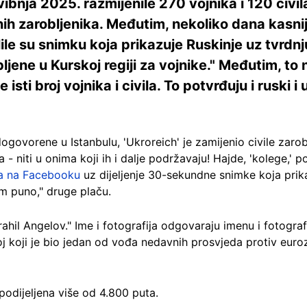
svibnja 2025. razmijenile 270 vojnika i 120 civil
ih zarobljenika. Međutim, nekoliko dana kasnij
ile su snimku koja prikazuje Ruskinje uz tvrdnj
ljene u Kurskoj regiji za vojnike." Međutim, to n
isti broj vojnika i civila. To potvrđuju i ruski i 
ovorene u Istanbulu, 'Ukroreich' je zamijenio civile zarobl
 - niti u onima koji ih i dalje podržavaju! Hajde, 'kolege,' p
a na Facebooku
uz dijeljenje 30-sekundne snimke koja prik
m puno," druge plaču.
trahil Angelov." Ime i fotografija odgovaraju imenu i fotogra
koj koji je bio jedan od vođa nedavnih prosvjeda protiv eur
podijeljena više od 4.800 puta.