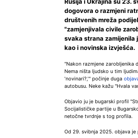
Rusija i Ukrajina su 23. 
dogovora o razmjeni ratn
društvenih mreža podijel
"zamjenjivala civile zarob
svaka strana zamijenila je 
kao i novinska izvješća.
"Nakon razmjene zarobljenika dog
Nema ništa ljudsko u tim ljudima
'novinari?,'" počinje duga
objav
autobusu. Neke kažu "Hvala va
Objavio ju je bugarski profil "S
Socijalističke partije u Bugars
netočne tvrdnje s tog profila.
Od 29. svibnja 2025. objava je 