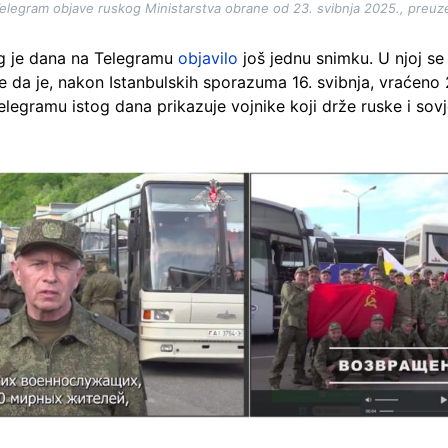
elegram objave ruskog Ministarstva obrane od 23. svibnja 2025., preuzet
og je dana na Telegramu
objavilo
još jednu snimku. U njoj se
 da je, nakon Istanbulskih sporazuma 16. svibnja, vraćeno 27
elegramu istog dana prikazuje vojnike koji drže ruske i sov