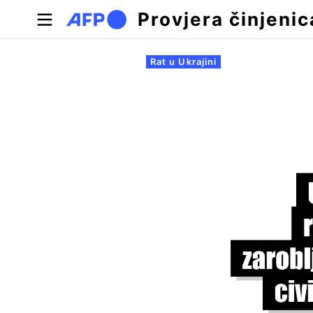
Skoči na glavni sadržaj
Provjera činjenic
Primarne oznake
Rat u Ukrajini