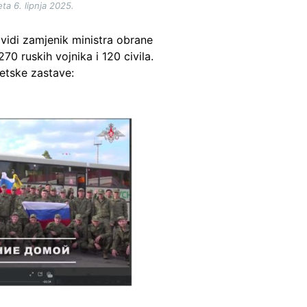
a 6. lipnja 2025.
 vidi zamjenik ministra obrane
0 ruskih vojnika i 120 civila.
jetske zastave: