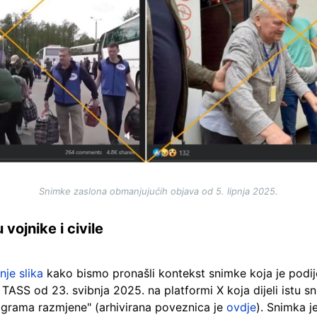
Snimke zaslona obmanjujućih objava od 5. lipnja 2025.
vojnike i civile
nje slika
kako bismo pronašli kontekst snimke koja je podij
ASS od 23. svibnja 2025. na platformi X koja dijeli istu sn
rograma razmjene" (arhivirana poveznica je
ovdje
). Snimka j