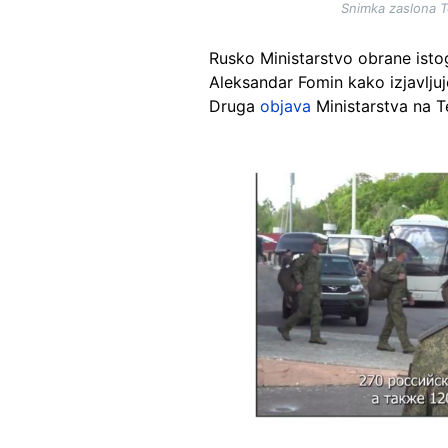
Snimka zaslona T
Rusko Ministarstvo obrane ist
Aleksandar Fomin kako izjavljuje
Druga
objava
Ministarstva na T
Image