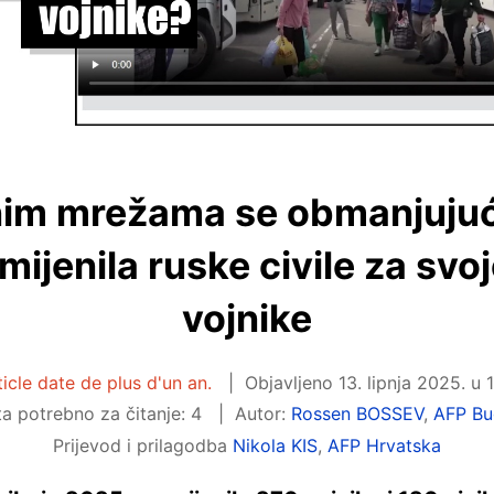
im mrežama se obmanjujuće
mijenila ruske civile za svo
vojnike
ticle date de plus d'un an.
Objavljeno
13. lipnja 2025. u 
a potrebno za čitanje: 4
Autor:
Rossen BOSSEV
,
AFP Bu
Prijevod i prilagodba
Nikola KIS
,
AFP Hrvatska