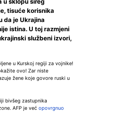
a u sklopu šireg
e, tisuće korisnika
u da je Ukrajina
ije istina. U toj razmjeni
ukrajinski službeni izvori,
jene u Kurskoj regiji za vojnike!
okažite ovo! Zar niste
azuje žene koje govore ruski u
fiji bivšeg zastupnika
ozone. AFP je već
opovrgnuo