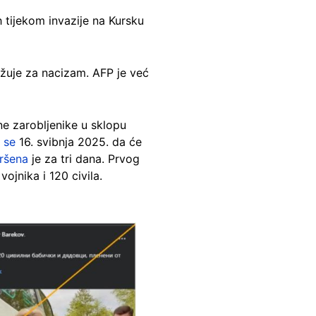
h tijekom invazije na Kursku
užuje za nacizam. AFP je već
ne zarobljenike u sklopu
u se
16. svibnja 2025. da će
ršena
je za tri dana. Prvog
ojnika i 120 civila.