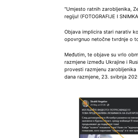
"Umjesto ratnih zarobljenika, Ze
regiju! (FOTOGRAFIJE I SNIMKA)
Objava implicira stari narativ 
opovrgnuo netočne tvrdnje o t
Međutim, te objave su vrlo obma
razmjene između Ukrajine i Rusi
provesti razmjenu zarobljenika
dana razmjene, 23. svibnja 2025.
Image