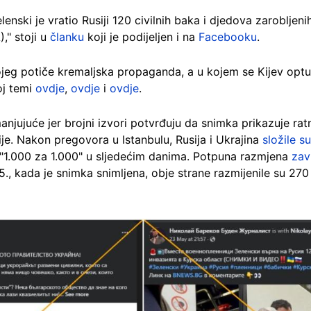
lenski je vratio Rusiji 120 civilnih baka i djedova zarobljeni
," stoji u
članku
koji je podijeljen i na
Facebooku
.
kojeg potiče kremaljska propaganda, a u kojem se Kijev opt
oj temi
ovdje
,
ovdje
i
ovdje
.
njujuće jer brojni izvori potvrđuju da snimka prikazuje rat
je. Nakon pregovora u Istanbulu, Rusija i Ukrajina
složile s
 "1.000 za 1.000" u sljedećim danima. Potpuna razmjena
zav
, kada je snimka snimljena, obje strane razmijenile su 270 v