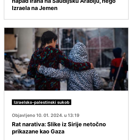
napad Irana na Saudijsku Arabiju, nego
Izraela na Jemen
Slika
Izraelsko-palestinski sukob
Objavljeno 10. 01. 2024. u 13:19
Rat narativa: Slike iz Sirije netočno
prikazane kao Gaza