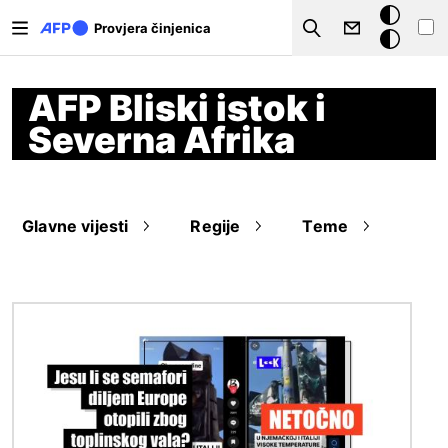
Skoči na glavni sadržaj
Tamna
Provjera činjenica
Search
pozadina
AFP Bliski istok i
Severna Afrika
Glavne vijesti
Regije
Teme
Slika