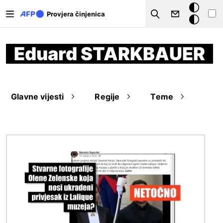
Skoči na glavni sadržaj
Tamna
Provjera činjenica
Search
pozadina
Eduard STARKBAUER
Glavne vijesti
Regije
Teme
Slika