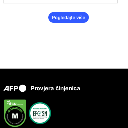
Pogledajte više
Provjera činjenica