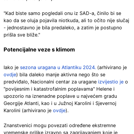
"Kad biste samo pogledali onu iz SAD-a, činilo bi se
kao da se oluja pojavila niotkuda, ali to očito nije slučaj
- jednostavno je bila predaleko, a zatim je postupno
prišla sve bliže."
Potencijalne veze s klimom
Iako je
sezona uragana u Atlantiku 2024.
(arhivirano je
ovdje
) bila daleko manje aktivna nego što se
predviđalo, Nacionalni centar za uragane
izvijestio je
o
"povijesnim i katastrofalnim poplavama" Helene i
upozorio na iznenadne poplave u najvećem gradu
Georgije Atlanti, kao i u Južnoj Karolini i Sjevernoj
Karolini (arhivirano je
ovdje
).
Znanstvenici mogu povezati određene ekstremne
vremenske prilike izravno sa zagrijavanjem koje je