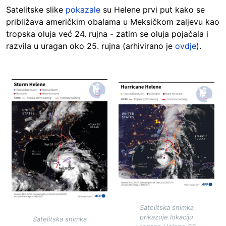
Satelitske slike
pokazale
su Helene prvi put kako se
približava američkim obalama u Meksičkom zaljevu kao
tropska oluja već 24. rujna - zatim se oluja pojačala i
razvila u uragan oko 25. rujna (arhivirano je
ovdje
).
Image
Image
Satelitska snimka
prikazuje lokaciju
Satelitska snimka