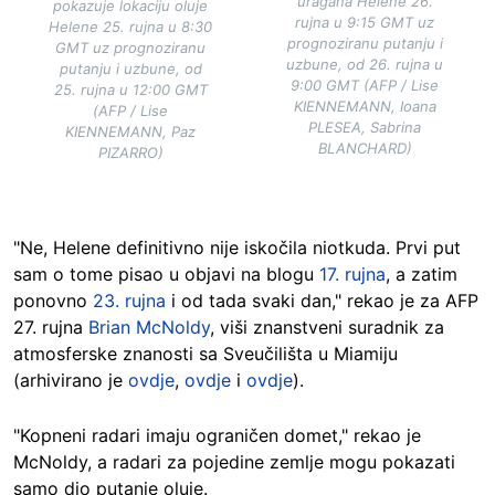
uragana Helene 26.
pokazuje lokaciju oluje
rujna u 9:15 GMT uz
Helene 25. rujna u 8:30
prognoziranu putanju i
GMT uz prognoziranu
uzbune, od 26. rujna u
putanju i uzbune, od
9:00 GMT (AFP / Lise
25. rujna u 12:00 GMT
KIENNEMANN, Ioana
(AFP / Lise
PLESEA, Sabrina
KIENNEMANN, Paz
BLANCHARD)
PIZARRO)
"Ne, Helene definitivno nije iskočila niotkuda. Prvi put
sam o tome pisao u objavi na blogu
17. rujna
, a zatim
ponovno
23. rujna
i od tada svaki dan," rekao je za AFP
27. rujna
Brian McNoldy
, viši znanstveni suradnik za
atmosferske znanosti sa Sveučilišta u Miamiju
(arhivirano je
ovdje
,
ovdje
i
ovdje
).
"Kopneni radari imaju ograničen domet," rekao je
McNoldy, a radari za pojedine zemlje mogu pokazati
samo dio putanje oluje.