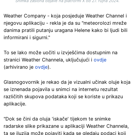
Snimka zaslona objave na platformi X od 27. rujna 2024.
Weather Company - koja posjeduje Weather Channel i
njegovu aplikaciju - rekla je da su "meteorolozi mreže
danima pratili putanju uragana Helene kako bi ljudi bili
informirani i sigurni."
To se lako može uočiti u izvješćima dostupnim na
stranici Weather Channela, uključujući i
ovdje
(arhivirano je
ovdje
).
Glasnogovornik je rekao da je vizualni učinak oluje koja
se iznenada pojavila u snimci na internetu rezultat
različitih skupova podataka koji se koriste u prikazu
aplikacije.
"Dok se čini da oluja 'iskače' tijekom te snimke
radarske slike prikazane u aplikaciji Weather Channela,
ta se iluzija može pojaviti kada se gledaju podaci koji