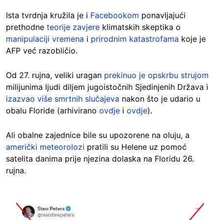
Ista tvrdnja kružila je i
Facebookom
ponavljajući
prethodne
teorije zavjere
klimatskih skeptika o
manipulaciji vremena
i
prirodnim katastrofama
koje je
AFP već razobličio.
Od 27. rujna, veliki uragan
prekinuo je opskrbu strujom
milijunima ljudi diljem jugoistočnih Sjedinjenih Država i
izazvao više smrtnih slučajeva
nakon što je udario u
obalu Floride (arhivirano
ovdje
i
ovdje
).
Ali obalne zajednice bile su upozorene na oluju, a
američki meteorolozi
pratili su Helene uz pomoć
satelita danima prije njezina dolaska na Floridu 26.
rujna.
Image