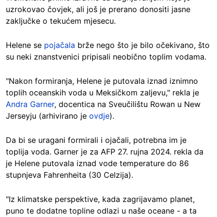
uzrokovao čovjek, ali još je prerano donositi jasne
zaključke o tekućem mjesecu.
Helene se
pojačala
brže nego što je bilo očekivano, što
su neki znanstvenici pripisali neobično toplim vodama.
"Nakon formiranja, Helene je putovala iznad iznimno
toplih oceanskih voda u Meksičkom zaljevu," rekla je
Andra Garner
, docentica na Sveučilištu Rowan u New
Jerseyju (arhivirano je
ovdje
).
Da bi se uragani formirali i ojačali, potrebna im je
toplija voda. Garner je za AFP 27. rujna 2024. rekla da
je Helene putovala iznad vode temperature do 86
stupnjeva Fahrenheita (30 Celzija).
"Iz klimatske perspektive, kada zagrijavamo planet,
puno te dodatne topline odlazi u naše oceane - a ta