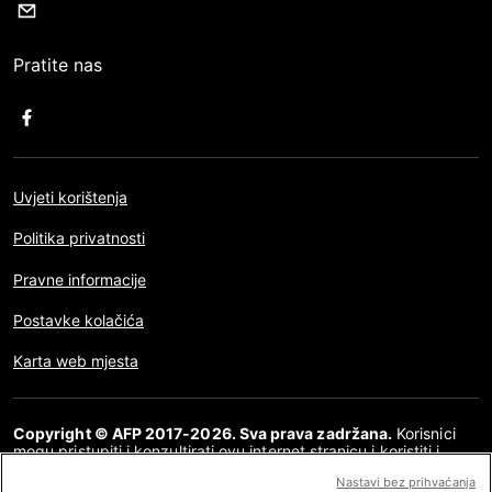
Pratite nas
Uvjeti korištenja
Politika privatnosti
Pravne informacije
Postavke kolačića
Karta web mjesta
Copyright © AFP 2017-2026. Sva prava zadržana.
Korisnici
mogu pristupiti i konzultirati ovu internet stranicu i koristiti i
dijeliti članke za osobnu, privatnu i nekomercijalnu namjenu. Bilo
Nastavi bez prihvaćanja
kakva druga uporaba, posebno bilo kakva vrsta reproduciranja,