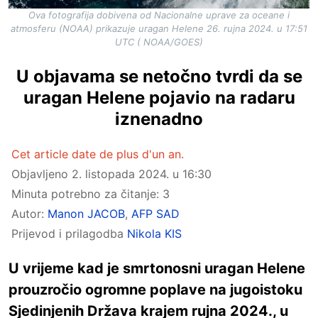
Ova fotografija dobivena od Nacionalne uprave za oceane i
atmosferu (NOAA) prikazuje uragan Helene 26. rujna 2024. u 17:51
UTC ( NOAA/GOES)
U objavama se netočno tvrdi da se
uragan Helene pojavio na radaru
iznenadno
Cet article date de plus d'un an.
Objavljeno
2. listopada 2024. u 16:30
Minuta potrebno za čitanje: 3
Autor:
Manon JACOB
,
AFP SAD
Prijevod i prilagodba
Nikola KIS
U vrijeme kad je smrtonosni uragan Helene
prouzročio ogromne poplave na jugoistoku
Sjedinjenih Država krajem rujna 2024., u