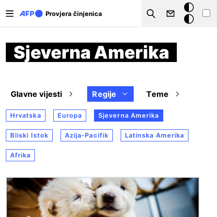
Skoči na glavni sadržaj
Tamna
Provjera činjenica
Search
pozadina
Sjeverna Amerika
Glavne vijesti
Regije
Teme
Hrvatska
Europa
Sjeverna Amerika
Bliski Istok
Azija-Pacifik
Latinska Amerika
Afrika
Slika