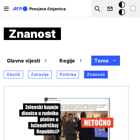
Skoči na glavni sadržaj
Tamna
Provjera činjenica
Search
pozadina
Znanost
Glavne vijesti
Regije
Teme
Okoliš
Zdravlje
Politika
Znanost
Slika