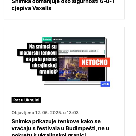
Snimka obmanjuje oko sigurnosti 6-u-1
cjepiva Vaxelis
Slika
Rat u Ukrajini
Objavljeno 12. 06. 2025. u 13:03
Snimka prikazuje tenkove kako se
vraćaju s festivala u Budimpešti, ne u
pokretu k ukrajinskoj granici