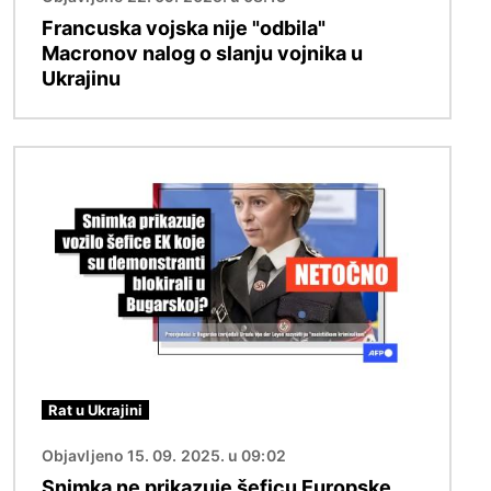
Francuska vojska nije "odbila"
Macronov nalog o slanju vojnika u
Ukrajinu
Slika
Rat u Ukrajini
Objavljeno 15. 09. 2025. u 09:02
Snimka ne prikazuje šeficu Europske