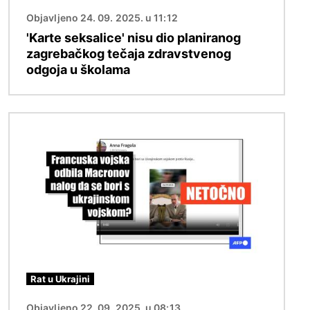
Objavljeno 24. 09. 2025. u 11:12
'Karte seksalice' nisu dio planiranog
zagrebačkog tečaja zdravstvenog
odgoja u školama
Slika
Rat u Ukrajini
Objavljeno 22. 09. 2025. u 08:13