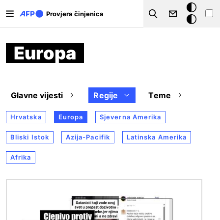
Skoči na glavni sadržaj
Tamna
Provjera činjenica
Search
pozadina
Europa
Glavne vijesti
Regije
Teme
Hrvatska
Europa
Sjeverna Amerika
Bliski Istok
Azija-Pacifik
Latinska Amerika
Afrika
Slika