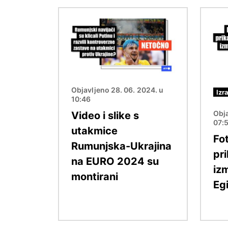
Slika
Slika
Objavljeno 28. 06. 2024. u
Izr
10:46
Obja
Video i slike s
07:
utakmice
Fot
Rumunjska-Ukrajina
pri
na EURO 2024 su
iz
montirani
Eg