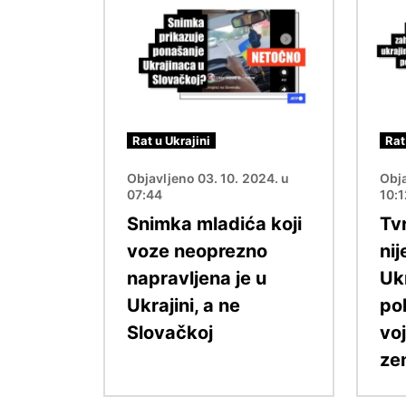
Slika
Slika
Rat u Ukrajini
Rat
Objavljeno 03. 10. 2024. u
Obja
07:44
10:
Snimka mladića koji
Tv
voze neoprezno
nij
napravljena je u
Uk
Ukrajini, a ne
po
Slovačkoj
voj
zem