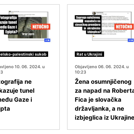
Slika
aelsko-palestinski sukob
Rat u Ukrajini
vljeno 10. 06. 2024. u
Objavljeno 06. 06. 2024. u
53
10:23
ografija ne
Žena osumnjičenog
kazuje tunel
za napad na Robert
među Gaze i
Fica je slovačka
ipta
državljanka, a ne
izbjeglica iz Ukrajin