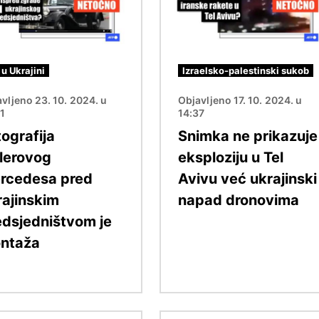
 u Ukrajini
Izraelsko-palestinski sukob
vljeno 23. 10. 2024. u
Objavljeno 17. 10. 2024. u
41
14:37
ografija
Snimka ne prikazuje
tlerovog
eksploziju u Tel
rcedesa pred
Avivu već ukrajinski
rajinskim
napad dronovima
edsjedništvom je
ntaža