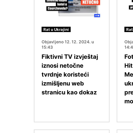
Rat u Ukrajini
Rat
Objavljeno 12. 12. 2024. u
Obja
15:43
14:
Fiktivni TV izvještaj
Fot
iznosi netočne
Hi
tvrdnje koristeći
Me
izmišljenu web
uk
stranicu kao dokaz
pr
mo