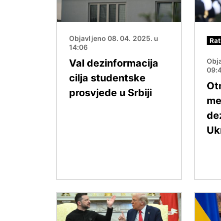
Objavljeno 08. 04. 2025. u
Rat
14:06
Obja
Val dezinformacija
09:
cilja studentske
Otm
prosvjede u Srbiji
med
de
Ukr
Slika
Slika