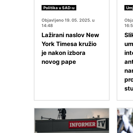
Politika u SAD-u
Umj
Objavljeno 19. 05. 2025. u
Obja
14:48
16:
Lažirani naslov New
Sl
York Timesa kružio
um
je nakon izbora
int
novog pape
an
nar
pr
st
Slika
Slika