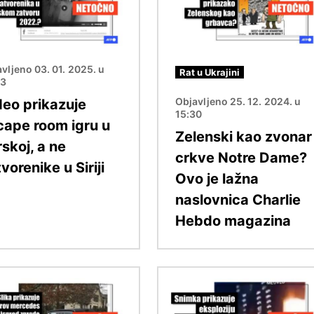
vljeno 03. 01. 2025. u
Rat u Ukrajini
23
Objavljeno 25. 12. 2024. u
deo prikazuje
15:30
cape room igru u
Zelenski kao zvonar
skoj, a ne
crkve Notre Dame?
vorenike u Siriji
Ovo je lažna
naslovnica Charlie
Hebdo magazina
Slika