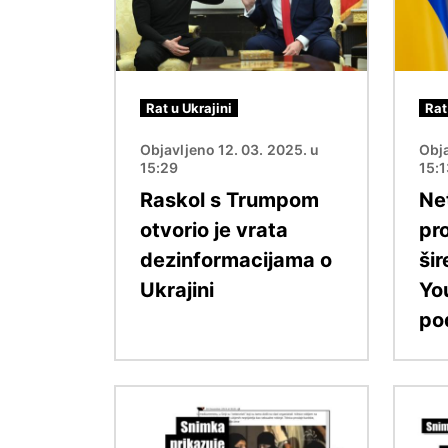
Rat u Ukrajini
Rat
Objavljeno 12. 03. 2025. u
Obja
15:29
15:
Raskol s Trumpom
Ne
otvorio je vrata
pr
dezinformacijama o
ši
Ukrajini
Yo
po
Slika
Slika