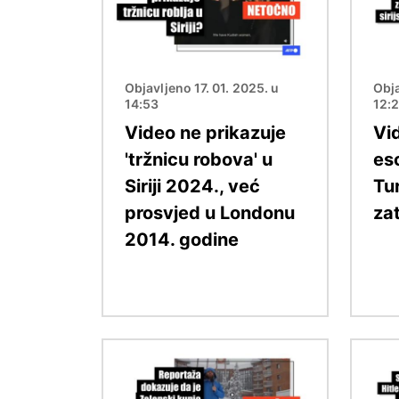
Objavljeno 17. 01. 2025. u
Obja
14:53
12:
Video ne prikazuje
Vi
'tržnicu robova' u
es
Siriji 2024., već
Tur
prosvjed u Londonu
zat
2014. godine
Slika
Slika