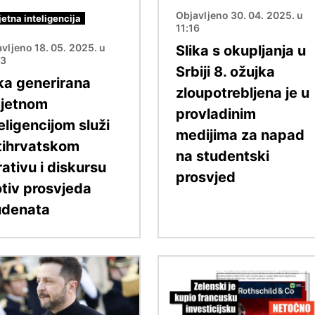
Objavljeno 30. 04. 2025. u
etna inteligencija
11:16
vljeno 18. 05. 2025. u
Slika s okupljanja u
53
Srbiji 8. ožujka
ika generirana
zloupotrebljena je u
jetnom
provladinim
eligencijom služi
medijima za napad
tihrvatskom
na studentski
ativu i diskursu
prosvjed
otiv prosvjeda
udenata
Slika