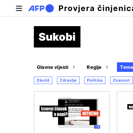
Skoči na glavni sadržaj
Provjera činjenic
Sukobi
Glavne vijesti
Regije
Tem
Okoliš
Zdravlje
Politika
Znanost
Slika
Slika