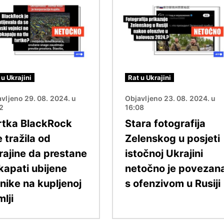
Slika
 u Ukrajini
Rat u Ukrajini
vljeno 29. 08. 2024. u
Objavljeno 23. 08. 2024. u
12
16:08
rtka BlackRock
Stara fotografija
e tražila od
Zelenskog u posjeti
rajine da prestane
istočnoj Ukrajini
kapati ubijene
netočno je povezan
nike na kupljenoj
s ofenzivom u Rusiji
lji