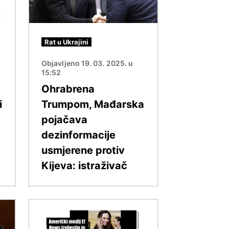
Rat u Ukrajini
Objavljeno 19. 03. 2025. u
15:52
Ohrabrena
i
Trumpom, Mađarska
pojačava
dezinformacije
usmjerene protiv
Kijeva: istraživač
Slika