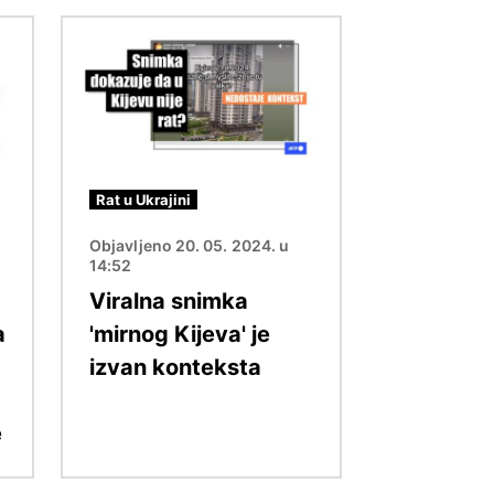
Slika
Rat u Ukrajini
Objavljeno 20. 05. 2024. u
14:52
Viralna snimka
a
'mirnog Kijeva' je
izvan konteksta
e