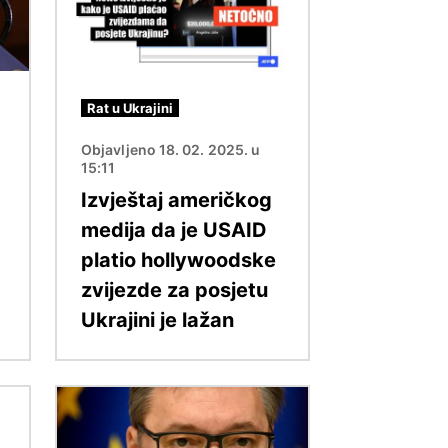
Rat u Ukrajini
Objavljeno 18. 02. 2025. u
15:11
Izvještaj američkog
medija da je USAID
platio hollywoodske
zvijezde za posjetu
Ukrajini je lažan
Slika