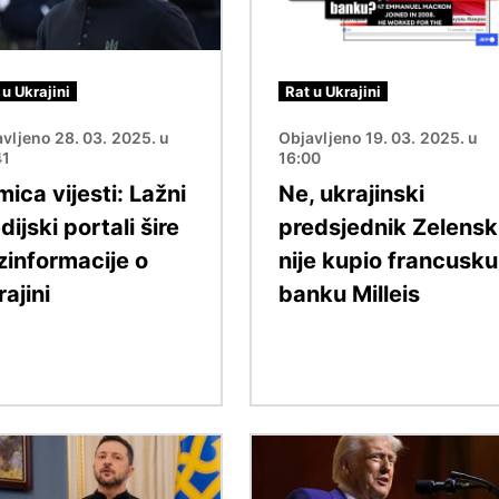
 u Ukrajini
Rat u Ukrajini
vljeno 28. 03. 2025. u
Objavljeno 19. 03. 2025. u
41
16:00
ica vijesti: Lažni
Ne, ukrajinski
ijski portali šire
predsjednik Zelensk
zinformacije o
nije kupio francusku
ajini
banku Milleis
Slika