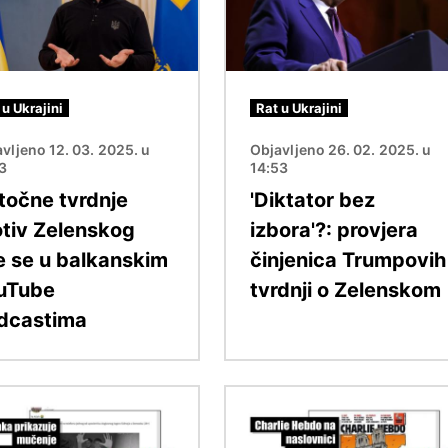
 u Ukrajini
Rat u Ukrajini
vljeno 12. 03. 2025. u
Objavljeno 26. 02. 2025. u
13
14:53
točne tvrdnje
'Diktator bez
otiv Zelenskog
izbora'?: provjera
re se u balkanskim
činjenica Trumpovih
uTube
tvrdnji o Zelenskom
dcastima
Slika